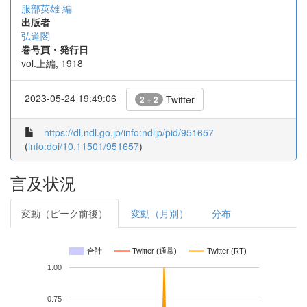
服部英雄 編
出版者
弘道閣
巻号頁・発行日
vol.上編, 1918
2023-05-24 19:49:06
Twitter
2 + 2
https://dl.ndl.go.jp/info:ndljp/pid/951657
(
info:doi/10.11501/951657
)
言及状況
変動（ピーク前後）
変動（月別）
分布
合計
Twitter (通常)
Twitter (RT)
1.00
0.75