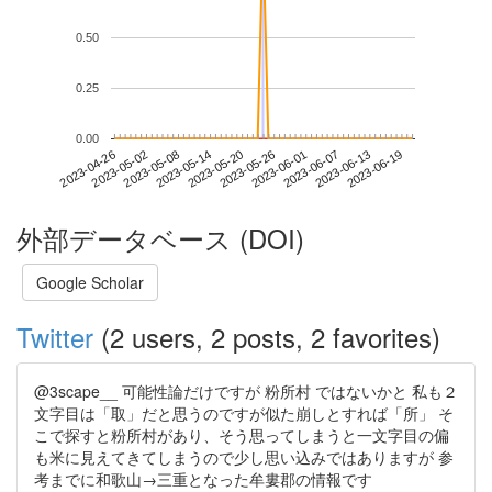
0.50
0.25
0.00
2023-06-13
2023-04-26
2023-05-14
2023-06-01
2023-06-19
2023-05-02
2023-05-20
2023-06-07
2023-05-08
2023-05-26
外部データベース (DOI)
Google Scholar
Twitter
(2 users, 2 posts, 2 favorites)
@3scape__ 可能性論だけですが 粉所村 ではないかと 私も２
文字目は「取」だと思うのですが似た崩しとすれば「所」 そ
こで探すと粉所村があり、そう思ってしまうと一文字目の偏
も米に見えてきてしまうので少し思い込みではありますが 参
考までに和歌山→三重となった牟婁郡の情報です