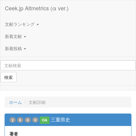
Ceek.jp Altmetrics (α ver.)
文献ランキング
新着文献
新着投稿
検索
ホーム
文献詳細
三重県史
2
0
0
0
OA
著者