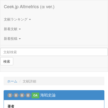
Ceek.jp Altmetrics (α ver.)
文献ランキング
新着文献
新着投稿
検索
ホーム
文献詳細
海戦史論
2
0
0
0
OA
著者