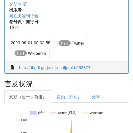
ダリゥ 著
出版者
興亡史論刊行会
巻号頁・発行日
1919
2023-09-01 00:02:55
Twitter
1 + 0
Wikipedia
1 + 1
http://dl.ndl.go.jp/info:ndljp/pid/953677
言及状況
変動（ピーク前後）
変動（月別）
分布
合計
Twitter (通常)
Wikipedia
1.00