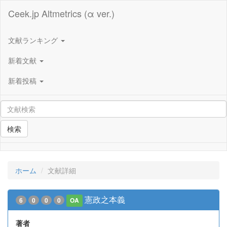
Ceek.jp Altmetrics (α ver.)
文献ランキング
新着文献
新着投稿
検索
ホーム
文献詳細
憲政之本義
6
0
0
0
OA
著者