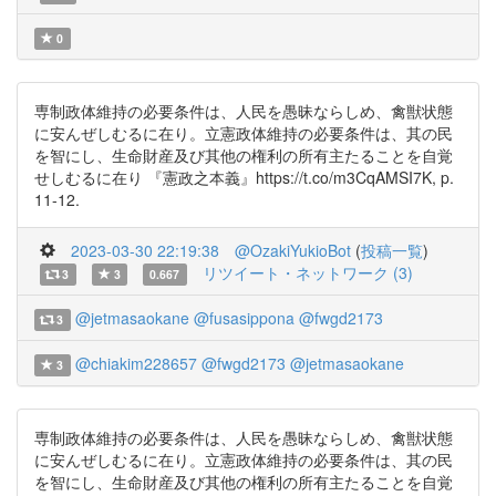
0
専制政体維持の必要条件は、人民を愚昧ならしめ、禽獣状態
に安んぜしむるに在り。立憲政体維持の必要条件は、其の民
を智にし、生命財産及び其他の権利の所有主たることを自覚
せしむるに在り 『憲政之本義』https://t.co/m3CqAMSI7K, p.
11-12.
2023-03-30 22:19:38
@OzakiYukioBot
(
投稿一覧
)
リツイート・ネットワーク (3)
3
3
0.667
@jetmasaokane
@fusasippona
@fwgd2173
3
@chiakim228657
@fwgd2173
@jetmasaokane
3
専制政体維持の必要条件は、人民を愚昧ならしめ、禽獣状態
に安んぜしむるに在り。立憲政体維持の必要条件は、其の民
を智にし、生命財産及び其他の権利の所有主たることを自覚