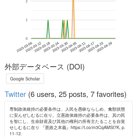
2
1
0
2023-04-23
2023-03-06
2023-03-24
2023-04-11
2023-04-29
2023-03-12
2023-03-30
2023-04-17
2023-03-18
2023-04-05
外部データベース (DOI)
Google Scholar
Twitter
(6 users, 25 posts, 7 favorites)
専制政体維持の必要条件は、人民を愚昧ならしめ、禽獣状態
に安んぜしむるに在り。立憲政体維持の必要条件は、其の民
を智にし、生命財産及び其他の権利の所有主たることを自覚
せしむるに在り 『憲政之本義』https://t.co/m3CqAMSI7K, p.
11-12.