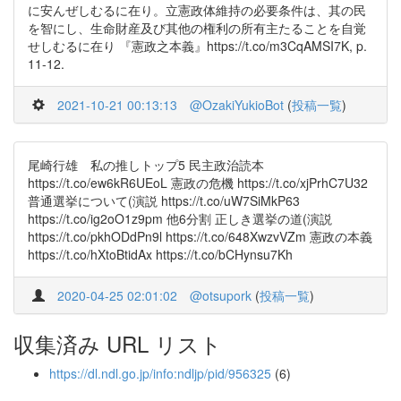
に安んぜしむるに在り。立憲政体維持の必要条件は、其の民
を智にし、生命財産及び其他の権利の所有主たることを自覚
せしむるに在り 『憲政之本義』https://t.co/m3CqAMSI7K, p.
11-12.
2021-10-21 00:13:13
@OzakiYukioBot
(
投稿一覧
)
尾崎行雄 私の推しトップ5 民主政治読本
https://t.co/ew6kR6UEoL 憲政の危機 https://t.co/xjPrhC7U32
普通選挙について(演説 https://t.co/uW7SiMkP63
https://t.co/ig2oO1z9pm 他6分割 正しき選挙の道(演説
https://t.co/pkhODdPn9l https://t.co/648XwzvVZm 憲政の本義
https://t.co/hXtoBtidAx https://t.co/bCHynsu7Kh
2020-04-25 02:01:02
@otsupork
(
投稿一覧
)
収集済み URL リスト
https://dl.ndl.go.jp/info:ndljp/pid/956325
(6)