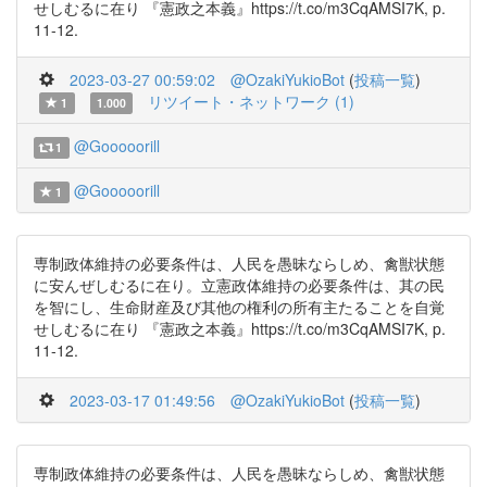
せしむるに在り 『憲政之本義』https://t.co/m3CqAMSI7K, p.
11-12.
2023-03-27 00:59:02
@OzakiYukioBot
(
投稿一覧
)
リツイート・ネットワーク (1)
1
1.000
@Gooooorill
1
@Gooooorill
1
専制政体維持の必要条件は、人民を愚昧ならしめ、禽獣状態
に安んぜしむるに在り。立憲政体維持の必要条件は、其の民
を智にし、生命財産及び其他の権利の所有主たることを自覚
せしむるに在り 『憲政之本義』https://t.co/m3CqAMSI7K, p.
11-12.
2023-03-17 01:49:56
@OzakiYukioBot
(
投稿一覧
)
専制政体維持の必要条件は、人民を愚昧ならしめ、禽獣状態