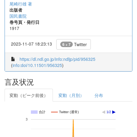
尾崎行雄 著
出版者
国民書院
巻号頁・発行日
1917
2023-11-07 18:23:13
Twitter
6 + 7
https://dl.ndl.go.jp/info:ndljp/pid/956325
(
info:doi/10.11501/956325
)
言及状況
変動（ピーク前後）
変動（月別）
分布
合計
Twitter (通常)
1/2
3