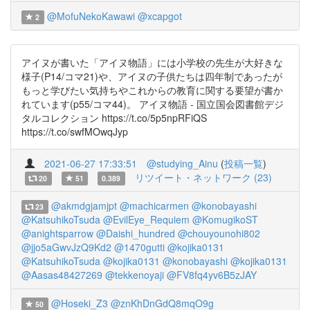
@MofuNekoKawawi
@xcapgot
2
アイヌが書いた「アイヌ物語」には小学校の先生が大好きな
様子(P14/コマ21)や、アイヌの子供たちは四年制であったが
もっと学びたい気持ちやこれからの教育に関する要望が書か
れています(p55/コマ44)。 アイヌ物語 - 国立国会図書館デジ
タルコレクション https://t.co/5p5npRFiQS
https://t.co/swfMOwqJyp
2021-06-27 17:33:51
@studying_Ainu
(
投稿一覧
)
リツイート・ネットワーク (23)
20
51
0.389
@akmdgjamjpt
@machicarmen
@konobayashi
23
@KatsuhikoTsuda
@EvilEye_Requiem
@KomugikoST
@anightsparrow
@Daishi_hundred
@chouyounohi802
@jjo5aGwvJzQ9Kd2
@1470gutti
@kojika0131
@KatsuhikoTsuda
@kojika0131
@konobayashi
@kojika0131
@Aasas48427269
@tekkenoyaji
@FV8fq4yv6B5zJAY
@Hoseki_Z3
@znKhDnGdQ8mqO9g
50