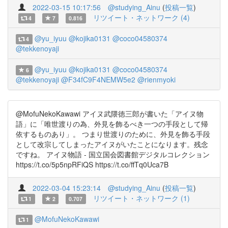
2022-03-15 10:17:56
@studying_Ainu
(
投稿一覧
)
リツイート・ネットワーク (4)
4
7
0.816
@yu_iyuu
@kojika0131
@coco04580374
4
@tekkenoyaji
@yu_iyuu
@kojika0131
@coco04580374
6
@tekkenoyaji
@F34fC9F4NEMW5e2
@rienmyoki
@MofuNekoKawawi アイヌ武隈徳三郎が書いた「アイヌ物
語」に「唯世渡りの為、外見を飾るべき一つの手段として帰
依するものあり」。 つまり世渡りのために、外見を飾る手段
として改宗してしまったアイヌがいたことになります。残念
ですね。 アイヌ物語 - 国立国会図書館デジタルコレクション
https://t.co/5p5npRFiQS https://t.co/ffTq0Uca7B
2022-03-04 15:23:14
@studying_Ainu
(
投稿一覧
)
リツイート・ネットワーク (1)
1
2
0.707
@MofuNekoKawawi
1