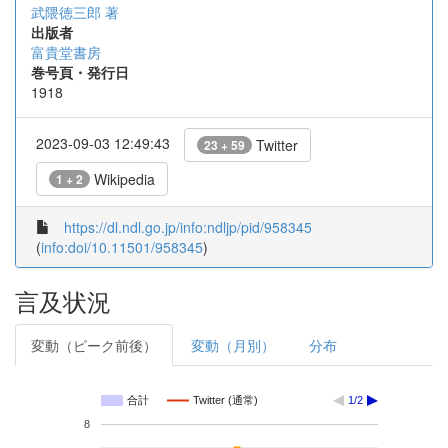
武隈徳三郎 著
出版者
富貴堂書房
巻号頁・発行日
1918
2023-09-03 12:49:43
Twitter
23 + 59
Wikipedia
1 + 2
https://dl.ndl.go.jp/info:ndljp/pid/958345
(
info:doi/10.11501/958345
)
言及状況
変動（ピーク前後）
変動（月別）
分布
合計
Twitter (通常)
1/2
8