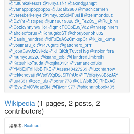
@itutunikakesi01
@10nyaisN1
@akmdgjamjpt
@yamapppppppppp2
@Judah2680
@machicarmen
@veresberkenye
@1mty6bzSbMF3sHl
@zenmondouz
@D2Ynt
@stripeq
@jun18619828
@_Fe2O3_
@Ru_binn
@CozIc9nnyhv9Hor
@qmlcFCQpE39jVd2
@threepinner1
@aholeoftorus
@KomugikoST
@chouyounohi802
@Daishi_hundred
@dF3E8AS2CmkepC1
@k_ku_kuma
@yosimaru_o
@1470gutti
@gattonero_prrr
@jjo5aGwvJzQ9Kd2
@kHQKdrjT8yceH9g
@stolonifera
@mumyou0226
@kitano_tobi
@HundredUmbrell1
@KatsuhikoTsuda
@kojika0131
@yamanekofuku
@YM5E9FdHJbBIPkE
@Aasas48427269
@luzontarrow
@tekkenoyaji
@VsdVXgD2JSRYnUc
@FV8fq4yv6B5zJAY
@uu4631
@zoe_ulu
@porun778
@6UWpIbBGjRhExAC
@fBywtBMOWqapBf4
@River1977
@shionnnobook495
Wikipedia
(1 pages, 2 posts, 2
contributors)
編集者:
Bcxfubot