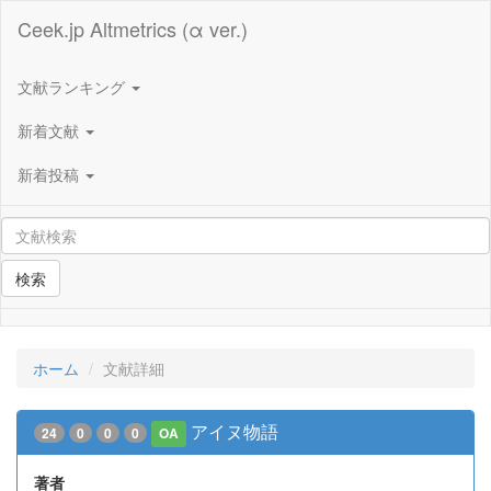
Ceek.jp Altmetrics (α ver.)
文献ランキング
新着文献
新着投稿
検索
ホーム
文献詳細
アイヌ物語
24
0
0
0
OA
著者