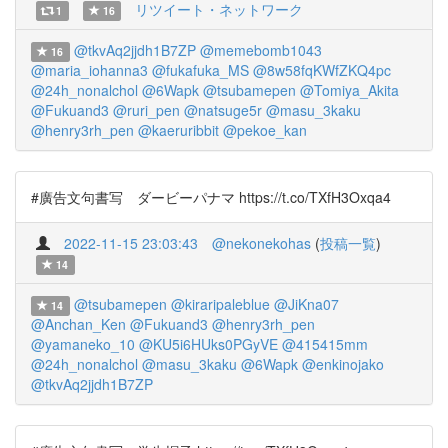
リツイート・ネットワーク
1
16
@tkvAq2jjdh1B7ZP
@memebomb1043
16
@maria_iohanna3
@fukafuka_MS
@8w58fqKWfZKQ4pc
@24h_nonalchol
@6Wapk
@tsubamepen
@Tomiya_Akita
@Fukuand3
@ruri_pen
@natsuge5r
@masu_3kaku
@henry3rh_pen
@kaeruribbit
@pekoe_kan
#廣告文句書写 ダービーパナマ https://t.co/TXfH3Oxqa4
2022-11-15 23:03:43
@nekonekohas
(
投稿一覧
)
14
@tsubamepen
@kiraripaleblue
@JiKna07
14
@Anchan_Ken
@Fukuand3
@henry3rh_pen
@yamaneko_10
@KU5i6HUks0PGyVE
@415415mm
@24h_nonalchol
@masu_3kaku
@6Wapk
@enkinojako
@tkvAq2jjdh1B7ZP