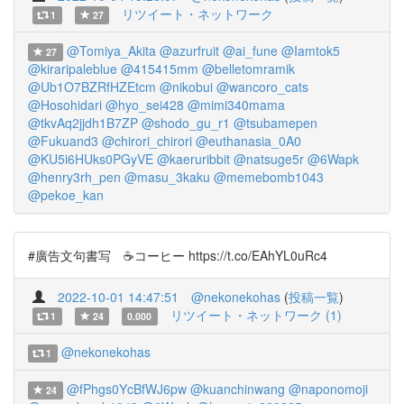
リツイート・ネットワーク
1
27
@Tomiya_Akita
@azurfruit
@ai_fune
@Iamtok5
27
@kiraripaleblue
@415415mm
@belletomramik
@Ub1O7BZRfHZEtcm
@nikobui
@wancoro_cats
@Hosohidari
@hyo_sei428
@mimi340mama
@tkvAq2jjdh1B7ZP
@shodo_gu_r1
@tsubamepen
@Fukuand3
@chirori_chirori
@euthanasia_0A0
@KU5i6HUks0PGyVE
@kaeruribbit
@natsuge5r
@6Wapk
@henry3rh_pen
@masu_3kaku
@memebomb1043
@pekoe_kan
#廣告文句書写 ☕️コーヒー https://t.co/EAhYL0uRc4
2022-10-01 14:47:51
@nekonekohas
(
投稿一覧
)
リツイート・ネットワーク (1)
1
24
0.000
@nekonekohas
1
@fPhgs0YcBfWJ6pw
@kuanchinwang
@naponomoji
24