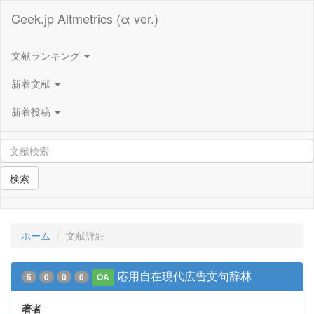
Ceek.jp Altmetrics (α ver.)
文献ランキング
新着文献
新着投稿
検索
ホーム
文献詳細
応用自在現代広告文句辞林
5
0
0
0
OA
著者