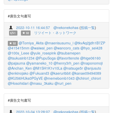
#廣告文句書写
2022-10-11 16:44:57
@nekonekohas
(
投稿一覧
)
リツイート・ネットワーク
1
32
@Tomiya_Akita
@maenisusumu_i
@tkvAq2jjdh1B7ZP
32
@415415mm
@waiwai_pen
@wancoro_cats
@hyo_sei428
@100s_Leee
@yule_rosepink
@tsubamepen
@tsukusinb1234
@PupuSoga
@favoritenote
@hige06160
@pajauma
@yamaneko_10
@henry3rh_pen
@naponomoji
@Anchan_Ken
@M1SH1K1v10La
@natsuge5r
@anjusuto
@enkinojako
@Fukuand3
@kaeruribbit
@kanae09494089
@KU5i6HUks0PGyVE
@memebomb1043
@chirori_chirori
@Hosohidari
@masu_3kaku
@ruri_pen
#廣告文句書写
2022-10-04 13:28:07
@nekonekohas
(
投稿一覧
)