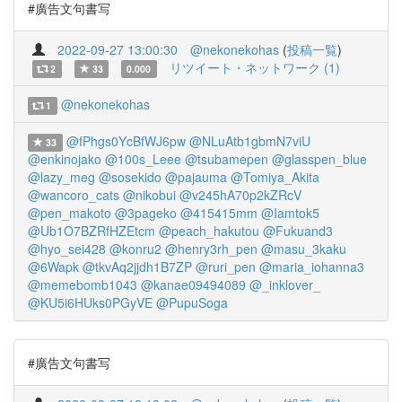
#廣告文句書写
2022-09-27 13:00:30
@nekonekohas
(
投稿一覧
)
リツイート・ネットワーク (1)
2
33
0.000
@nekonekohas
1
@fPhgs0YcBfWJ6pw
@NLuAtb1gbmN7viU
33
@enkinojako
@100s_Leee
@tsubamepen
@glasspen_blue
@lazy_meg
@sosekido
@pajauma
@Tomiya_Akita
@wancoro_cats
@nikobui
@v245hA70p2kZRcV
@pen_makoto
@3pageko
@415415mm
@Iamtok5
@Ub1O7BZRfHZEtcm
@peach_hakutou
@Fukuand3
@hyo_sei428
@konru2
@henry3rh_pen
@masu_3kaku
@6Wapk
@tkvAq2jjdh1B7ZP
@ruri_pen
@maria_iohanna3
@memebomb1043
@kanae09494089
@_inklover_
@KU5i6HUks0PGyVE
@PupuSoga
#廣告文句書写