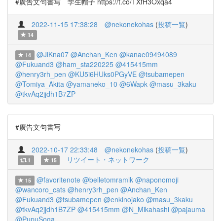
#廣告文句書写 学生帽子 https://t.co/TXfH3Oxqa4
2022-11-15 17:38:28
@nekonekohas
(
投稿一覧
)
14
@JiKna07
@Anchan_Ken
@kanae09494089
14
@Fukuand3
@ham_sta220225
@415415mm
@henry3rh_pen
@KU5i6HUks0PGyVE
@tsubamepen
@Tomiya_Akita
@yamaneko_10
@6Wapk
@masu_3kaku
@tkvAq2jjdh1B7ZP
#廣告文句書写
2022-10-17 22:33:48
@nekonekohas
(
投稿一覧
)
リツイート・ネットワーク
1
15
@favoritenote
@belletomramik
@naponomoji
15
@wancoro_cats
@henry3rh_pen
@Anchan_Ken
@Fukuand3
@tsubamepen
@enkinojako
@masu_3kaku
@tkvAq2jjdh1B7ZP
@415415mm
@N_Mikahashi
@pajauma
@PupuSoga