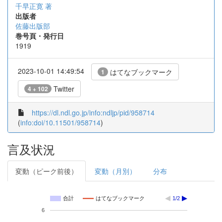
千早正寛 著
出版者
佐藤出版部
巻号頁・発行日
1919
2023-10-01 14:49:54
はてなブックマーク
1
Twitter
4 + 102
https://dl.ndl.go.jp/info:ndljp/pid/958714
(
info:doi/10.11501/958714
)
言及状況
変動（ピーク前後）
変動（月別）
分布
合計
はてなブックマーク
1/2
6