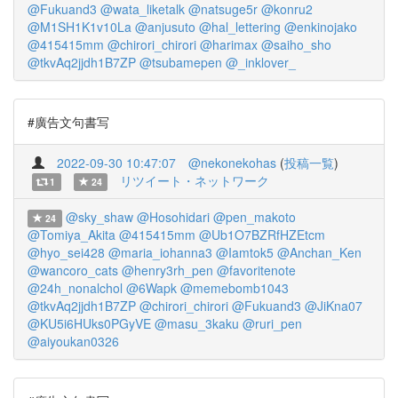
@Fukuand3
@wata_liketalk
@natsuge5r
@konru2
@M1SH1K1v10La
@anjusuto
@hal_lettering
@enkinojako
@415415mm
@chirori_chirori
@harimax
@saiho_sho
@tkvAq2jjdh1B7ZP
@tsubamepen
@_inklover_
#廣告文句書写
2022-09-30 10:47:07
@nekonekohas
(
投稿一覧
)
リツイート・ネットワーク
1
24
@sky_shaw
@Hosohidari
@pen_makoto
24
@Tomiya_Akita
@415415mm
@Ub1O7BZRfHZEtcm
@hyo_sei428
@maria_iohanna3
@Iamtok5
@Anchan_Ken
@wancoro_cats
@henry3rh_pen
@favoritenote
@24h_nonalchol
@6Wapk
@memebomb1043
@tkvAq2jjdh1B7ZP
@chirori_chirori
@Fukuand3
@JiKna07
@KU5i6HUks0PGyVE
@masu_3kaku
@ruri_pen
@aiyoukan0326