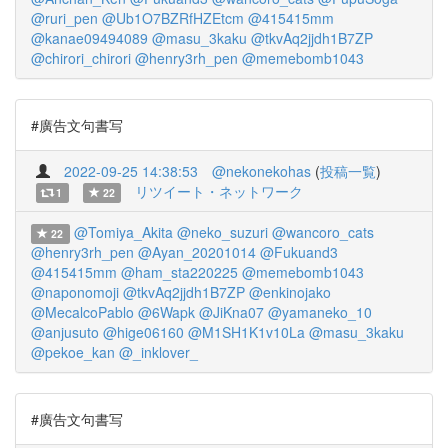
@ruri_pen
@Ub1O7BZRfHZEtcm
@415415mm
@kanae09494089
@masu_3kaku
@tkvAq2jjdh1B7ZP
@chirori_chirori
@henry3rh_pen
@memebomb1043
#廣告文句書写
2022-09-25 14:38:53
@nekonekohas
(
投稿一覧
)
リツイート・ネットワーク
1
22
@Tomiya_Akita
@neko_suzuri
@wancoro_cats
22
@henry3rh_pen
@Ayan_20201014
@Fukuand3
@415415mm
@ham_sta220225
@memebomb1043
@naponomoji
@tkvAq2jjdh1B7ZP
@enkinojako
@MecalcoPablo
@6Wapk
@JiKna07
@yamaneko_10
@anjusuto
@hige06160
@M1SH1K1v10La
@masu_3kaku
@pekoe_kan
@_inklover_
#廣告文句書写