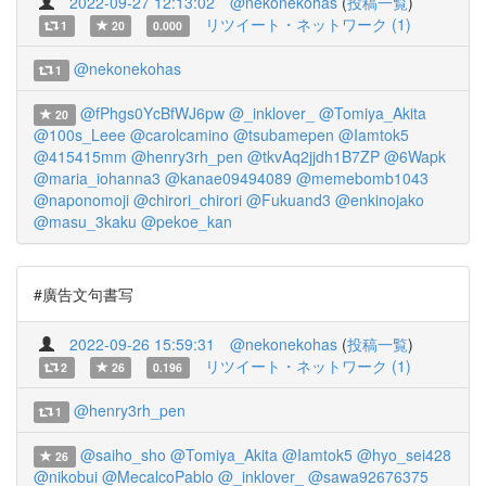
2022-09-27 12:13:02
@nekonekohas
(
投稿一覧
)
リツイート・ネットワーク (1)
1
20
0.000
@nekonekohas
1
@fPhgs0YcBfWJ6pw
@_inklover_
@Tomiya_Akita
20
@100s_Leee
@carolcamino
@tsubamepen
@Iamtok5
@415415mm
@henry3rh_pen
@tkvAq2jjdh1B7ZP
@6Wapk
@maria_iohanna3
@kanae09494089
@memebomb1043
@naponomoji
@chirori_chirori
@Fukuand3
@enkinojako
@masu_3kaku
@pekoe_kan
#廣告文句書写
2022-09-26 15:59:31
@nekonekohas
(
投稿一覧
)
リツイート・ネットワーク (1)
2
26
0.196
@henry3rh_pen
1
@saiho_sho
@Tomiya_Akita
@Iamtok5
@hyo_sei428
26
@nikobui
@MecalcoPablo
@_inklover_
@sawa92676375