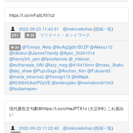
https://t.co/mFa5LY07c2
2022-09-23 11:43:31
@nekonekohas
(
投稿一覧
)
リツイート・ネットワーク
1
24
@Tomiya_Akita
@tkvAq2jjdh1B7ZP
@Akkey112
24
@nikobui
@JamesTriandy
@Ayan_20201014
@henry3rh_pen
@favoritenote
@_inklover_
@euthanasia_0A0
@lazy_meg
@415415mm
@masu_3kaku
@sky_shaw
@PupuSoga
@Anchan_Ken
@Fukuand3
@maria_iohanna3
@Yomogi172
@6Wapk
@KU5i6HUks0PGyVE
@enkinojako
@memebomb1043
@tsubamepen
現代廣告文句辭林https://t.co/crhwJPTX1o (大正8年) これ面白
い
2022-09-23 11:22:48
@nekonekohas
(
投稿一覧
)