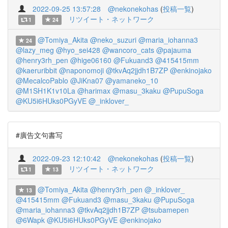
2022-09-25 13:57:28
@nekonekohas
(
投稿一覧
)
リツイート・ネットワーク
1
24
@Tomiya_Akita
@neko_suzuri
@maria_iohanna3
24
@lazy_meg
@hyo_sei428
@wancoro_cats
@pajauma
@henry3rh_pen
@hige06160
@Fukuand3
@415415mm
@kaeruribbit
@naponomoji
@tkvAq2jjdh1B7ZP
@enkinojako
@MecalcoPablo
@JiKna07
@yamaneko_10
@M1SH1K1v10La
@harimax
@masu_3kaku
@PupuSoga
@KU5i6HUks0PGyVE
@_inklover_
#廣告文句書写
2022-09-23 12:10:42
@nekonekohas
(
投稿一覧
)
リツイート・ネットワーク
1
13
@Tomiya_Akita
@henry3rh_pen
@_inklover_
13
@415415mm
@Fukuand3
@masu_3kaku
@PupuSoga
@maria_iohanna3
@tkvAq2jjdh1B7ZP
@tsubamepen
@6Wapk
@KU5i6HUks0PGyVE
@enkinojako