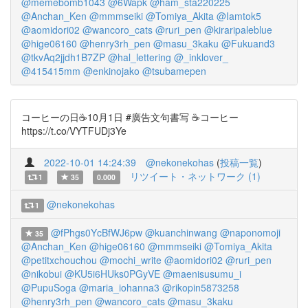
@memebomb1043
@6Wapk
@ham_sta220225
@Anchan_Ken
@mmmseiki
@Tomiya_Akita
@Iamtok5
@aomidori02
@wancoro_cats
@ruri_pen
@kiraripaleblue
@hige06160
@henry3rh_pen
@masu_3kaku
@Fukuand3
@tkvAq2jjdh1B7ZP
@hal_lettering
@_inklover_
@415415mm
@enkinojako
@tsubamepen
コーヒーの日☕️10月1日 #廣告文句書写 ☕️コーヒー
https://t.co/VYTFUDj3Ye
2022-10-01 14:24:39
@nekonekohas
(
投稿一覧
)
リツイート・ネットワーク (1)
1
35
0.000
@nekonekohas
1
@fPhgs0YcBfWJ6pw
@kuanchinwang
@naponomoji
35
@Anchan_Ken
@hige06160
@mmmseiki
@Tomiya_Akita
@petitxchouchou
@mochi_write
@aomidori02
@ruri_pen
@nikobui
@KU5i6HUks0PGyVE
@maenisusumu_i
@PupuSoga
@maria_iohanna3
@rikopin5873258
@henry3rh_pen
@wancoro_cats
@masu_3kaku