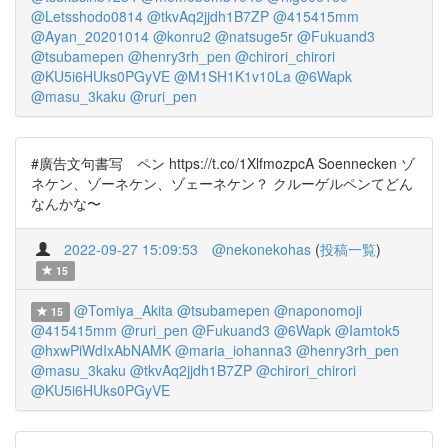
@Letsshodo0814
@tkvAq2jjdh1B7ZP
@415415mm
@Ayan_20201014
@konru2
@natsuge5r
@Fukuand3
@tsubamepen
@henry3rh_pen
@chirori_chirori
@KU5i6HUks0PGyVE
@M1SH1K1v10La
@6Wapk
@masu_3kaku
@ruri_pen
#廣告文句書写 ペン https://t.co/1XlfmozpcA Soennecken ゾ
ネケン、ゾーネケン、ゾェーネケン？ クルーゲルペンてどん
なんかな〜
2022-09-27 15:09:53
@nekonekohas
(
投稿一覧
)
15
@Tomiya_Akita
@tsubamepen
@naponomoji
15
@415415mm
@ruri_pen
@Fukuand3
@6Wapk
@Iamtok5
@hxwPiWdIxAbNAMK
@maria_iohanna3
@henry3rh_pen
@masu_3kaku
@tkvAq2jjdh1B7ZP
@chirori_chirori
@KU5i6HUks0PGyVE