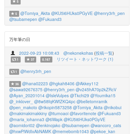
5
@Tomiya_Akita
@KU5i6HUks0PGyVE
@henry3rh_pen
5
@tsubamepen
@Fukuand3
万年筆の日
2022-09-23 10:08:43
@nekonekohas
(
投稿一覧
)
リツイート・ネットワーク (1)
1
37
0.167
@henry3rh_pen
1
@hana02223
@hgkah8406
@Akkey112
36
@sawa92676375
@henry3rh_pen
@v245hA70p2kZRcV
@Ayan_20201014
@IsleVulpes
@Tkchi29
@Youmika15
@_inklover_
@8w58fqKWfZKQ4pc
@belletomramik
@pen_makoto
@rikopin5873258
@Tomiya_Akita
@nikobui
@makimakimakkiny
@itumoaoi
@favoritenote
@Fukuand3
@maria_iohanna3
@6Wapk
@KU5i6HUks0PGyVE
@aomidori02
@enkinojako
@tsubamepen
@wancoro_cats
@hxwPiWdIxAbNAMK
@memebomb1043
@pekoe_kan