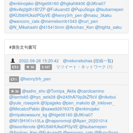
@enkinojako
@hige06160
@hgkah8406
@JiKna07
@tkvAq2jjdh1B7ZP
@Fukuand3
@PupuSoga
@tsubamepen
@KU5i6HUks0PGyVE
@henry3rh_pen
@masu_3kaku
@wancoro_cats
@memebomb1043
@ruri_pen
@N_Mikahashi
@415415mm
@Anchan_Ken
@hights_saku
#廣告文句書写
2022-09-26 15:20:42
@nekonekohas
(
投稿一覧
)
リツイート・ネットワーク (1)
2
36
0.167
@henry3rh_pen
1
@saiho_sho
@Tomiya_Akita
@carolcamino
36
@Iamtok5
@hyo_sei428
@v245hA70p2kZRcV
@nikobui
@yule_rosepink
@3pageko
@pen_makoto
@_inklover_
@MecalcoPablo
@sawa92676375
@enkinojako
@miyakowasure_kg
@hige06160
@JiKna07
@M1SH1K1v10La
@naponomoji
@Ayan_20201014
@favoritenote
@KU5i6HUks0PGyVE
@tsubamepen
@Anchan_Ken
@Fukuand3
@wancoro_cats
@PupuSoga