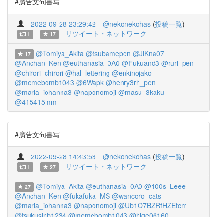
#廣告文句書写
2022-09-28 23:29:42
@nekonekohas
(
投稿一覧
)
リツイート・ネットワーク
1
17
@Tomiya_Akita
@tsubamepen
@JiKna07
17
@Anchan_Ken
@euthanasia_0A0
@Fukuand3
@ruri_pen
@chirori_chirori
@hal_lettering
@enkinojako
@memebomb1043
@6Wapk
@henry3rh_pen
@maria_iohanna3
@naponomoji
@masu_3kaku
@415415mm
#廣告文句書写
2022-09-28 14:43:53
@nekonekohas
(
投稿一覧
)
リツイート・ネットワーク
1
27
@Tomiya_Akita
@euthanasia_0A0
@100s_Leee
27
@Anchan_Ken
@fukafuka_MS
@wancoro_cats
@maria_iohanna3
@naponomoji
@Ub1O7BZRfHZEtcm
@tsukusinb1234
@memebomb1043
@hige06160