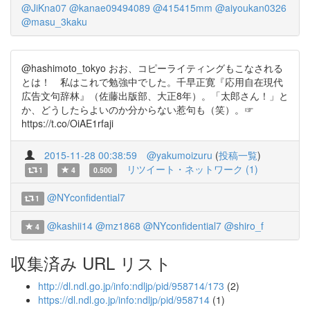
@JiKna07
@kanae09494089
@415415mm
@aiyoukan0326
@masu_3kaku
@hashimoto_tokyo おお、コピーライティングもこなされる
とは！ 私はこれで勉強中でした。千早正寛『応用自在現代
広告文句辞林』（佐藤出版部、大正8年）。「太郎さん！」と
か、どうしたらよいのか分からない惹句も（笑）。☞
https://t.co/OiAE1rfaji
2015-11-28 00:38:59
@yakumoizuru
(
投稿一覧
)
リツイート・ネットワーク (1)
1
4
0.500
@NYconfidential7
1
@kashii14
@mz1868
@NYconfidential7
@shiro_f
4
収集済み URL リスト
http://dl.ndl.go.jp/info:ndljp/pid/958714/173
(2)
https://dl.ndl.go.jp/info:ndljp/pid/958714
(1)