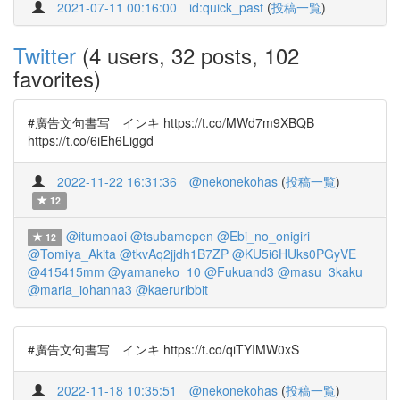
2021-07-11 00:16:00
id:quick_past
(
投稿一覧
)
Twitter
(4 users, 32 posts, 102
favorites)
#廣告文句書写 インキ https://t.co/MWd7m9XBQB
https://t.co/6iEh6Liggd
2022-11-22 16:31:36
@nekonekohas
(
投稿一覧
)
12
@itumoaoi
@tsubamepen
@Ebi_no_onigiri
12
@Tomiya_Akita
@tkvAq2jjdh1B7ZP
@KU5i6HUks0PGyVE
@415415mm
@yamaneko_10
@Fukuand3
@masu_3kaku
@maria_iohanna3
@kaeruribbit
#廣告文句書写 インキ https://t.co/qiTYIMW0xS
2022-11-18 10:35:51
@nekonekohas
(
投稿一覧
)