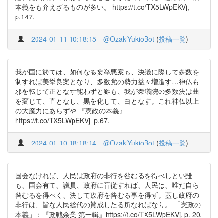
本義をも弁えざるものが多い。 https://t.co/TX5LWpEKVj,
p.147.
2024-01-11 10:18:15
@OzakiYukioBot
(
投稿一覧
)
我が国に於ては、如何なる妄挙悪案も、決議に際して多数を
制すれば美挙良案となり、多数党の勢力益々増進す…神仏も
邪を転じて正となす能わずと雖も、我が衆議院の多数決は曲
を変じて、直となし、黒を化して、白となす。これ神仏以上
の大魔力にあらずや 『憲政の本義』
https://t.co/TX5LWpEKVj, p.67.
2024-01-10 18:18:14
@OzakiYukioBot
(
投稿一覧
)
国会なければ、人民は政府の非行を咎むるを得べしとい雖
も、国会有て、議員、政府に盲従すれば、人民は、唯だ自ら
咎むるを得べく、決して政府を咎むる事を得ず。蓋し政府の
非行は、皆な人民総代の賛成したる所なればなり。 「憲政の
本義」：『政戦余業 第一輯』https://t.co/TX5LWpEKVj, p. 20.