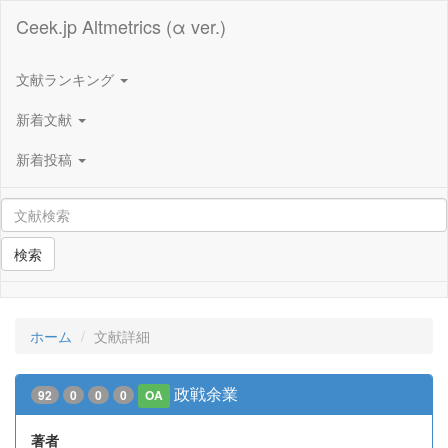
Ceek.jp Altmetrics (α ver.)
文献ランキング
新着文献
新着投稿
検索
ホーム
文献詳細
政戦余業
92
0
0
0
OA
著者