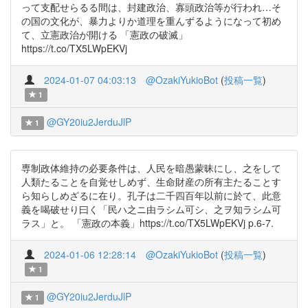
って支配せらるる間は、封建政治、寡頭政治等が行われ…そ
の国の文化が、暴力よりか道理を重んずるようになって初め
て、立憲政治が開ける 「憲政の破滅」
https://t.co/TX5LWpEKVj
2024-01-07 04:03:13
@OzakiYukioBot
(
投稿一覧
)
1
@GY20iu2JerduJlP
1
専制政体維持の必要条件は、人民を暗愚蒙昧にし、之をして
人類たることを自覚せしめず、生命財産の所有主たることす
ら知らしめざるに在り。孔子は二千四百年以前に於て、此意
義を喝破せり曰く「民ハ之ニ由ラシム可シ、之ヲ知ラシム可
ラス」と。 「憲政の本義」https://t.co/TX5LWpEKVj p.6-7.
2024-01-06 12:28:14
@OzakiYukioBot
(
投稿一覧
)
1
@GY20iu2JerduJlP
1