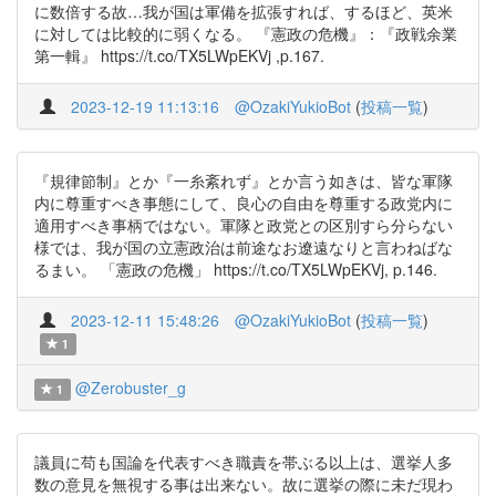
に数倍する故…我が国は軍備を拡張すれば、するほど、英米
に対しては比較的に弱くなる。 『憲政の危機』：『政戦余業
第一輯』 https://t.co/TX5LWpEKVj ,p.167.
2023-12-19 11:13:16
@OzakiYukioBot
(
投稿一覧
)
『規律節制』とか『一糸紊れず』とか言う如きは、皆な軍隊
内に尊重すべき事態にして、良心の自由を尊重する政党内に
適用すべき事柄ではない。軍隊と政党との区別すら分らない
様では、我が国の立憲政治は前途なお遼遠なりと言わねばな
るまい。 「憲政の危機」 https://t.co/TX5LWpEKVj, p.146.
2023-12-11 15:48:26
@OzakiYukioBot
(
投稿一覧
)
1
@Zerobuster_g
1
議員に苟も国論を代表すべき職責を帯ぶる以上は、選挙人多
数の意見を無視する事は出来ない。故に選挙の際に未だ現わ