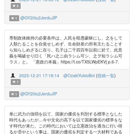
2
@GY20iu2JerduJlP
1
専制政体維持の必要条件は、人民を暗愚蒙昧にし、之をして
人類たることを自覚せしめず、生命財産の所有主たることす
ら知らしめざるに在り。孔子は二千四百年以前に於て、此意
義を喝破せり曰く「民ハ之ニ由ラシム可シ、之ヲ知ラシム可
ラス」と。 「憲政の本義」https://t.co/TX5LWpEKVj p.6-7.
2023-12-21 17:18:14
@OzakiYukioBot
(
投稿一覧
)
1
@GY20iu2JerduJlP
1
単に武力の強弱を以て、国家の優劣を判別する標準となした
時代もあったが…今や文化の高下を以て国家優劣の標準をな
す時代が来た。この時代においては立憲政治を適当に行い得
るか否やという事は、国家の優劣を判定する一大材料である