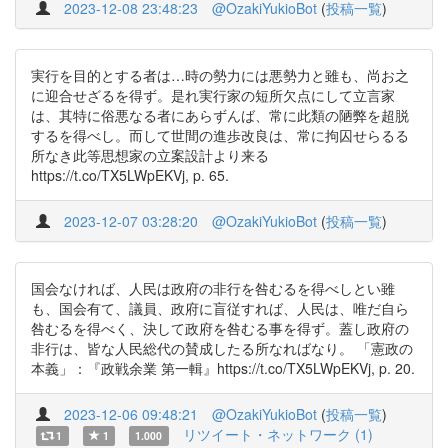
2023-12-08 23:48:23
@OzakiYukioBot
(
投稿一覧
)
実行を目的とする者は…時の勢力には悪勢力と雖も、尚お之
に迎合せざるを得ず。是れ実行家の短所欠点にして立言家
は、其特に俗悪なる者にあらずんば、常に此類の陋弊を超脱
するを得べし。而して世間の進歩改良は、常に拘囚せらるる
所なき此等思想家の立案設計より来る
https://t.co/TX5LWpEKVj, p. 65.
2023-12-07 03:28:20
@OzakiYukioBot
(
投稿一覧
)
国会なければ、人民は政府の非行を咎むるを得べしとい雖
も、国会有て、議員、政府に盲従すれば、人民は、唯だ自ら
咎むるを得べく、決して政府を咎むる事を得ず。蓋し政府の
非行は、皆な人民総代の賛成したる所なればなり。 「憲政の
本義」：『政戦余業 第一輯』https://t.co/TX5LWpEKVj, p. 20.
2023-12-06 09:48:21
@OzakiYukioBot
(
投稿一覧
)
リツイート・ネットワーク (1)
1
1
1.000