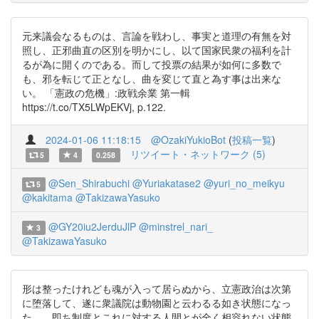
元来議会なるものは、言論を戦わし、事実と道理の有無を対
照し、正邪曲直の区別を明かにし、以て国家民衆の福利を計
るが為に開くのである。而して投票の結果が如何に多数で
も、邪を転じて正となし、曲を変じて直と為す事は出来な
い。 「憲政の危機」:政戦余業 第一輯
https://t.co/TX5LWpEKVj, p.122.
2024-01-06 11:18:15
@OzakiYukioBot
(
投稿一覧
)
リツイート・ネットワーク (5)
5
4
0.258
@Sen_Shirabuchi
@Yuriakatase2
@yuri_no_meikyu
5
@kakitama
@TakizawaYasuko
@GY20iu2JerduJlP
@minstrel_nari_
3
@TakizawaYasuko
形は整ったけれども魂が入って居らぬから、立憲政治は次第
に堕落して、遂に衆議院は動物園と云わるる如き状態になっ
た。…即ち制度とこれに対する人間とが全く相容れない状態