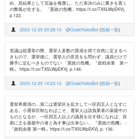
め、其結果として言論を侮蔑し、ただ表決のみに重きを置く
の弊風が生ずる。 「憲政の危機」https://t.co/TX5LWpEKVj,
p.122.
2023-12-25 20:28:13
@OzakiYukioBot
(
投稿一覧
)
党議は総選挙の際、選挙人多数の賛成を得て自然に定まるべ
きもので、選挙後に、選挙人の意見をも問わず、議員だけで
勝手に定むべきものでない 「憲政の危機」『政戦余業 第一
輯』 https://t.co/TX5LWpEKVj, p.146.
2023-12-25 14:23:12
@OzakiYukioBot
(
投稿一覧
)
選挙界廓清の…第二は選挙区を拡大して一区四五人となすに
ある。小選挙区制なればこそ、選挙人は請負業者の薬籠中の
ものとなるが、一区四五人以上の議員を出す様になれば、容
易に之を薬籠中の者と為す事は出来ない。 『憲政の危機』：
『政戦余業 第一輯』https://t.co/TX5LWpEKVj, p. 136.