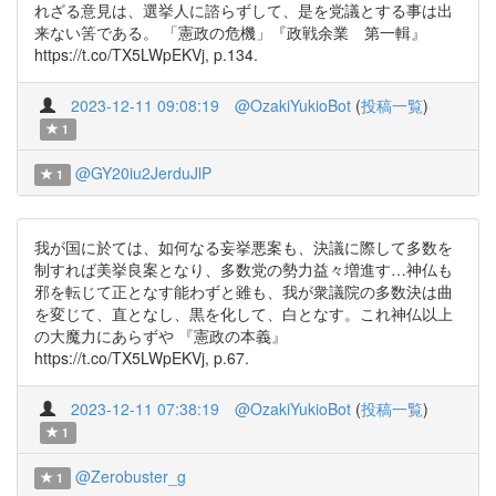
れざる意見は、選挙人に諮らずして、是を党議とする事は出
来ない筈である。 「憲政の危機」『政戦余業 第一輯』
https://t.co/TX5LWpEKVj, p.134.
2023-12-11 09:08:19
@OzakiYukioBot
(
投稿一覧
)
1
@GY20iu2JerduJlP
1
我が国に於ては、如何なる妄挙悪案も、決議に際して多数を
制すれば美挙良案となり、多数党の勢力益々増進す…神仏も
邪を転じて正となす能わずと雖も、我が衆議院の多数決は曲
を変じて、直となし、黒を化して、白となす。これ神仏以上
の大魔力にあらずや 『憲政の本義』
https://t.co/TX5LWpEKVj, p.67.
2023-12-11 07:38:19
@OzakiYukioBot
(
投稿一覧
)
1
@Zerobuster_g
1