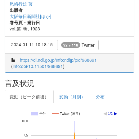
尾崎行雄 著
出版者
大阪毎日新聞社[ほか]
巻号頁・発行日
vol.第1輯, 1923
2024-01-11 10:18:15
Twitter
92 + 118
https://dl.ndl.go.jp/info:ndljp/pid/968691
(
info:doi/10.11501/968691
)
言及状況
変動（ピーク前後）
変動（月別）
分布
合計
Twitter (通常)
1/2
10.0
7.5