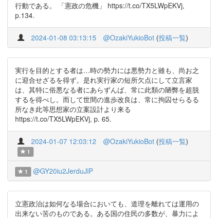
行動である。 「憲政の危機」 https://t.co/TX5LWpEKVj,
p.134.
2024-01-08 03:13:15
@OzakiYukioBot
(
投稿一覧
)
実行を目的とする者は…時の勢力には悪勢力と雖も、尚お之
に迎合せざるを得ず。是れ実行家の短所欠点にして立言家
は、其特に俗悪なる者にあらずんば、常に此類の陋弊を超脱
するを得べし。而して世間の進歩改良は、常に拘囚せらるる
所なき此等思想家の立案設計より来る
https://t.co/TX5LWpEKVj, p. 65.
2024-01-07 12:03:12
@OzakiYukioBot
(
投稿一覧
)
1
@GY20iu2JerduJlP
1
立憲政治は如何なる場合においても、道理を離れては運用の
出来ない筈のものである。ある国の住民の多数が、暴力によ