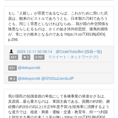
もし『人殺し』が罪悪であるならば、これがために用いた武
器は、舶来のピストルであろうとも、日本製の刀剣であろう
とも、同じく罪悪としなければならぬ… 我が国の外交関係を
険悪ならしむるものは、かくの如き排外的思想、攘夷的感情
が、常にその根本となるのである https://t.co/TX5LWpEKVj,
p.256.
2023-12-11 00:38:14
@OzakiYukioBot
(
投稿一覧
)
リツイート・ネットワーク (1)
1
3
0.707
@dekopon46
1
@dekopon46
@GY20iu2JerduJlP
2
我が国民の知識道徳の卑低にして各種事業の発達せざるは、
其原因…最も重大なのは、軍国主義である。国費の約5割、継
続費の約3分の2以上(大正9年度予算)を陸海軍に消費するよう
な遣方では、殖産・興業・運輸・交通・教育等、何一つ列国
と対抗する事の出来よう筈が無い https://t.co/TX5LWpEKVj