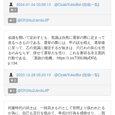
2024-01-04 03:08:13
@OzakiYukioBot
(
投稿一覧
)
1
@GY20iu2JerduJlP
1
会議を開いて定めずとも、党議は自然に選挙の際に定まって
居るべきものである。選挙の際には、甲の説を唱え、選挙後
に至って、乙の党議に服従するが如きは、只己れの良心を売
るのみならず、併せて選挙人を売り、これを裏切る非立憲的
行動である。 「憲政の危機」 https://t.co/TX5LWpEKVj,
p.134.
2023-12-28 05:23:13
@OzakiYukioBot
(
投稿一覧
)
2
@GY20iu2JerduJlP
1
封建時代の武士は、一段高きものとして世間より扱われたる
が為に、自己も言行を慎みて、卑劣の行為を戒慎せり、…我