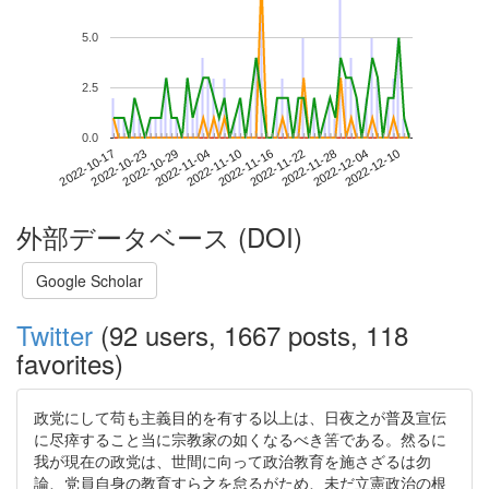
5.0
2.5
0.0
2022-12-04
2022-10-17
2022-11-04
2022-11-22
2022-12-10
2022-10-23
2022-11-10
2022-11-28
2022-10-29
2022-11-16
外部データベース (DOI)
Google Scholar
Twitter
(92 users, 1667 posts, 118
favorites)
政党にして苟も主義目的を有する以上は、日夜之が普及宣伝
に尽瘁すること当に宗教家の如くなるべき筈である。然るに
我が現在の政党は、世間に向って政治教育を施さざるは勿
論、党員自身の教育すら之を怠るがため、未だ立憲政治の根