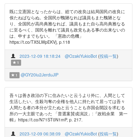
既に立憲国となったからは、総ての改良は結局国民の改良に
俟たねばならぬ。全国民が醜陋なれば議員もまた醜陋とな
り、全国民が高尚典雅なれば、議員もまた自ら高尚典雅なる
に至るべく、国民を離れて議員も政党もある事の出来ないの
は、申すまでもない。 「憲政の危機」
https://t.co/TX5LWpEKVj, p.118
2023-12-09 18:18:24
@OzakiYukioBot
(
投稿一覧
)
1
@GY20iu2JerduJlP
1
吾々は善き政治の下に住みたいと云うより外に、人間として
生活したい、生殺与奪の全権を他人に持たれて居っては吾々
人間たる者の本分が立たぬと云うことも亦国会開設を求むる
所の一大主眼であった 「普選案賛成演説」:『政戦余業 第一
輯』https://t.co/N71ST0N1mP, p. 217.
2023-12-09 06:38:09
@OzakiYukioBot
(
投稿一覧
)