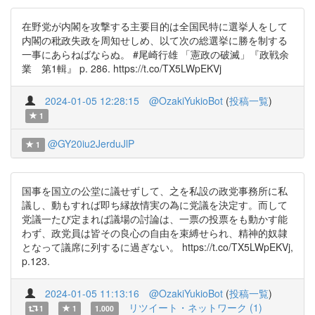
在野党が内閣を攻撃する主要目的は全国民特に選挙人をして
内閣の秕政失政を周知せしめ、以て次の総選挙に勝を制する
一事にあらねばならぬ。 #尾崎行雄 「憲政の破滅」『政戦余
業 第1輯』 p. 286. https://t.co/TX5LWpEKVj
2024-01-05 12:28:15
@OzakiYukioBot
(
投稿一覧
)
1
@GY20iu2JerduJlP
1
国事を国立の公堂に議せずして、之を私設の政党事務所に私
議し、動もすれば即ち縁故情実の為に党議を決定す。而して
党議一たび定まれば議場の討論は、一票の投票をも動かす能
わず、政党員は皆その良心の自由を束縛せられ、精神的奴隷
となって議席に列するに過ぎない。 https://t.co/TX5LWpEKVj,
p.123.
2024-01-05 11:13:16
@OzakiYukioBot
(
投稿一覧
)
リツイート・ネットワーク (1)
1
1
1.000