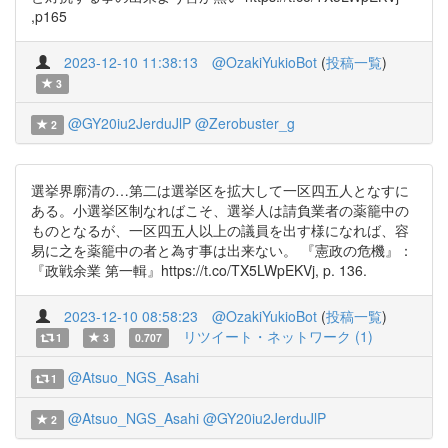
,p165
2023-12-10 11:38:13
@OzakiYukioBot
(
投稿一覧
)
3
@GY20iu2JerduJlP
@Zerobuster_g
2
選挙界廓清の…第二は選挙区を拡大して一区四五人となすに
ある。小選挙区制なればこそ、選挙人は請負業者の薬籠中の
ものとなるが、一区四五人以上の議員を出す様になれば、容
易に之を薬籠中の者と為す事は出来ない。 『憲政の危機』：
『政戦余業 第一輯』https://t.co/TX5LWpEKVj, p. 136.
2023-12-10 08:58:23
@OzakiYukioBot
(
投稿一覧
)
リツイート・ネットワーク (1)
1
3
0.707
@Atsuo_NGS_Asahi
1
@Atsuo_NGS_Asahi
@GY20iu2JerduJlP
2