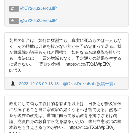
@GY20iu2JerduJlP
1
@GY20iu2JerduJlP
1
芝居の斬合は、如何に猛烈でも、真実に死ぬものは一人もな
く、その勝敗は刀剣を抜かない前から予め定まって居る。我
が衆議院の議事もそれと同様で、如何なる名論卓説を吐いて
も、表決には、一票の増減もなく、予定通りの結果を生ずる
に過ぎない。 「憲政の危機」 https://t.co/TX5LWpEKVj,
p.150.
2023-12-06 02:18:13
@OzakiYukioBot
(
投稿一覧
)
政党にして苟も主義目的を有する以上は、日夜之が普及宣伝
に尽瘁すること当に宗教家の如くなるべき筈である。然るに
我が現在の政党は、世間に向って政治教育を施さざるは勿
論、党員自身の教育すら之を怠るがため、未だ立憲政治の根
本義をも弁えざるものが多い。 https://t.co/TX5LWpEKVj,