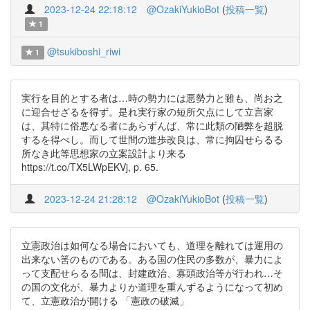
2023-12-24 22:18:12
@OzakiYukioBot
(
投稿一覧
)
1
@tsukiboshi_riwi
1
実行を目的とする者は…時の勢力には悪勢力と雖も、尚お之
に迎合せざるを得ず。是れ実行家の短所欠点にして立言家
は、其特に俗悪なる者にあらずんば、常に此類の陋弊を超脱
するを得べし。而して世間の進歩改良は、常に拘囚せらるる
所なき此等思想家の立案設計より来る
https://t.co/TX5LWpEKVj, p. 65.
2023-12-24 21:28:12
@OzakiYukioBot
(
投稿一覧
)
立憲政治は如何なる場合においても、道理を離れては運用の
出来ない筈のものである。ある国の住民の多数が、暴力によ
って支配せらるる間は、封建政治、寡頭政治等が行われ…そ
の国の文化が、暴力よりか道理を重んずるようになって初め
て、立憲政治が開ける 「憲政の破滅」