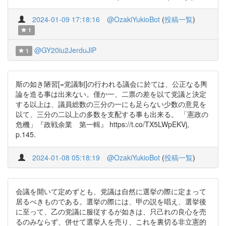
2024-01-09 17:18:16
@OzakiYukioBot
(
投稿一覧
)
1
@GY20iu2JerduJlP
1
斯の如き陋習[=党議制]の行われる議会に於ては、公正なる輿
論を造る事は出来ない。僅か一、二票の差を以て党議と決定
する以上は、議員総数の三分の一にも足らない少数の意見を
以て、三分の二以上の多数を支配する事も出来る。 「憲政の
危機」『政戦余業 第一輯』 https://t.co/TX5LWpEKVj,
p.145.
2024-01-08 05:18:19
@OzakiYukioBot
(
投稿一覧
)
会議を開いて定めずとも、党議は自然に選挙の際に定まって
居るべきものである。選挙の際には、甲の説を唱え、選挙後
に至って、乙の党議に服従するが如きは、只己れの良心を売
るのみならず、併せて選挙人を売り、これを裏切る非立憲的