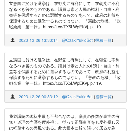
立憲国に於ける選挙は、在野党に有利にして、在朝党に不利
なるべき筈のものである。議員は素と人民の権利・自由・利
益等を保護するために選挙するものであって、政府の利益を
保護するために選挙するものではない。 「憲政の危機」『政
戦余業 第一輯』 https://t.co/TX5LWpEKVj, p.119.
2023-12-26 13:33:14
@OzakiYukioBot
(
投稿一覧
)
立憲国に於ける選挙は、在野党に有利にして、在朝党に不利
なるべき筈のものである。議員は素と人民の権利・自由・利
益等を保護するために選挙するものであって、政府の利益を
保護するために選挙するものではない。 「憲政の危機」『政
戦余業 第一輯』 https://t.co/TX5LWpEKVj, p.119.
2023-12-26 00:33:12
@OzakiYukioBot
(
投稿一覧
)
我衆議院の現状中最も不都合なのは、議員の多数が事実の有
無と道理の当否を度外視し、従って正邪曲直をも度外視し又
は軽蔑するの弊風である。此大根本に於て誤って居るが為