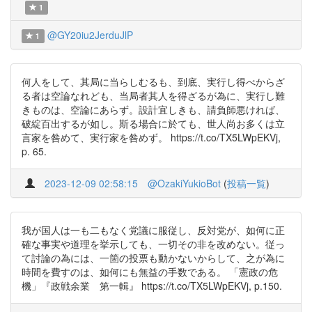
1
@GY20iu2JerduJlP
1
何人をして、其局に当らしむるも、到底、実行し得べからざ
る者は空論なれども、当局者其人を得ざるが為に、実行し難
きものは、空論にあらず。設計宜しきも、請負師悪ければ、
破綻百出するが如し。斯る場合に於ても、世人尚お多くは立
言家を咎めて、実行家を咎めず。 https://t.co/TX5LWpEKVj,
p. 65.
2023-12-09 02:58:15
@OzakiYukioBot
(
投稿一覧
)
我が国人は一も二もなく党議に服従し、反対党が、如何に正
確な事実や道理を挙示しても、一切その非を改めない。従っ
て討論の為には、一箇の投票も動かないからして、之が為に
時間を費すのは、如何にも無益の手数である。 「憲政の危
機」『政戦余業 第一輯』 https://t.co/TX5LWpEKVj, p.150.