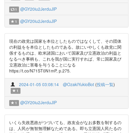
@GY20iu2JerduJlP
1
@GY20iu2JerduJlP
1
現在の政党は国家を本位としたものではなくして、その団体
の利益をを本位としたものである。故にいやしくも政党に関
係するものは、欧米諸国において国家及び立憲政治の利益と
なるべき事柄も、これを我が国に実行すれば、常に国家及び
立憲政治に害毒を与うることになる
https://t.co/N71ST0N1mP, p.275.
2024-01-05 03:08:14
@OzakiYukioBot
(
投稿一覧
)
1
@GY20iu2JerduJlP
1
いくら失政悪政がつづいても、政友会がなお多数を制するの
は、人民が無智無理解なためである。即ち立憲国人民たるの