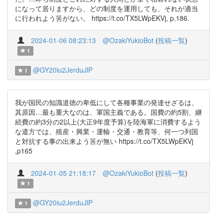
になって居りますから、どの制度を運用しても、それが適当
に行われよう筈がない。 https://t.co/TX5LWpEKVj, p.186.
2024-01-06 08:23:13
@OzakiYukioBot
(
投稿一覧
)
1
@GY20iu2JerduJlP
1
我が国民の知識道徳の卑低にして各種事業の発達せざるは、
其原因…最も重大なのは、軍国主義である。国費の約5割、継
続費の約3分の2以上(大正9年度予算)を陸海軍に消費するよう
な遣方では、殖産・興業・運輸・交通・教育等、何一つ列国
と対抗する事の出来よう筈が無い https://t.co/TX5LWpEKVj
,p165
2024-01-05 21:18:17
@OzakiYukioBot
(
投稿一覧
)
1
@GY20iu2JerduJlP
1