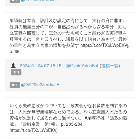
衆議院は立言、設計及び議定の府にして、実行の府に非ず…
総員の無慮三分の二が、当然占めざるべからざる本分、則ち
立言職を賤蔑して、三分の一だも就くこと能わざる実行職を
尊重するは、奇と云うべし…議員を以て踏台と為さず、最終
の目的と為す立言家の増加を熱望す https://t.co/TX5LWpEKVj,
p. 66.
2024-01-04 07:18:15
@OzakiYukioBot
(
投稿一覧
)
1
@GY20iu2JerduJlP
1
いくら失政悪政がつづいても、政友会がなお多数を制するの
は、人民が無智無理解なためである。即ち立憲国人民たるの
資格が欠乏して居るために過ぎない。 #尾崎行雄 「憲政の破
滅」『政戦余業 第1輯』 p. 283-284.
https://t.co/TX5LWpEKVj