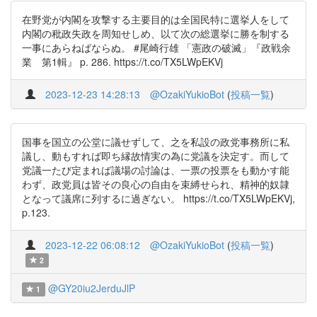
在野党が内閣を攻撃する主要目的は全国民特に選挙人をして
内閣の秕政失政を周知せしめ、以て次の総選挙に勝を制する
一事にあらねばならぬ。 #尾崎行雄 「憲政の破滅」『政戦余
業 第1輯』 p. 286. https://t.co/TX5LWpEKVj
2023-12-23 14:28:13
@OzakiYukioBot
(
投稿一覧
)
国事を国立の公堂に議せずして、之を私設の政党事務所に私
議し、動もすれば即ち縁故情実の為に党議を決定す。而して
党議一たび定まれば議場の討論は、一票の投票をも動かす能
わず、政党員は皆その良心の自由を束縛せられ、精神的奴隷
となって議席に列するに過ぎない。 https://t.co/TX5LWpEKVj,
p.123.
2023-12-22 06:08:12
@OzakiYukioBot
(
投稿一覧
)
2
@GY20iu2JerduJlP
1