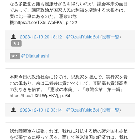
なる多数党と雖も屈服せざるを得ないのが、議会本来の面目
であって、議院政治が国家人民の利福を増進する大根本は、
実に此一事にあるのだ。 憲政の危
機:https://t.co/TX5LWpEKVj, p.122
2023-12-19 20:18:12
@OzakiYukioBot
(
投稿一覧
)
2
@Ditakahashi
1
本邦今日の政治社会に於ては、思想家を賤んで、実行家を貴
むの風あり。余は二者共に貴むべくして、其間毫も貴賤高卑
の別なきを信ず。 「憲政の本義」：『政戦余業 第一輯』
https://t.co/TX5LWpEKVj, p. 64.
2023-12-19 12:33:14
@OzakiYukioBot
(
投稿一覧
)
我れ陸海軍を拡張すれば、我れに対抗する所の諸外国も亦是
を拡張するに極って居る。而して英米諸国の経済力は、我れ