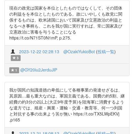
現在の政党は国家を本位としたものではなくして、その団体
の利益をを本位としたものである。故にいやしくも政党に関
係するものは、欧米諸国において国家及び立憲政治の利益と
なるべき事柄も、これを我が国に実行すれば、常に国家及び
立憲政治に害毒を与うることになる
https://t.co/N71ST0N1mP, p.275.
2023-12-22 02:28:13
@OzakiYukioBot
(
投稿一覧
)
3
@GY20iu2JerduJlP
1
我が国民の知識道徳の卑低にして各種事業の発達せざるは、
其原因…最も重大なのは、軍国主義である。国費の約5割、継
続費の約3分の2以上(大正9年度予算)を陸海軍に消費するよう
な遣方では、殖産・興業・運輸・交通・教育等、何一つ列国
と対抗する事の出来よう筈が無い https://t.co/TX5LWpEKVj
,p165
2023-12-21 18:08:12
@OzakiYukioBot
(
投稿一覧
)