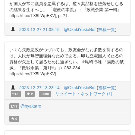
が国人が常に議員を悪罵するは、愈々其品格を堕落せしむる
の結果を生ずべし。 「憲政の本義」：『政戦余業 第一輯』
https://t.co/TX5LWpEKVj, p. 71.
2023-12-27 21:08:15
@OzakiYukioBot
(
投稿一覧
)
いくら失政悪政がつづいても、政友会がなお多数を制するの
は、人民が無智無理解なためである。即ち立憲国人民たるの
資格が欠乏して居るために過ぎない。 #尾崎行雄 「憲政の破
滅」『政戦余業 第1輯』 p. 283-284.
https://t.co/TX5LWpEKVj
2023-12-27 13:23:14
@OzakiYukioBot
(
投稿一覧
)
リツイート・ネットワーク (1)
1
2
0.000
@hyaktaro
1
0