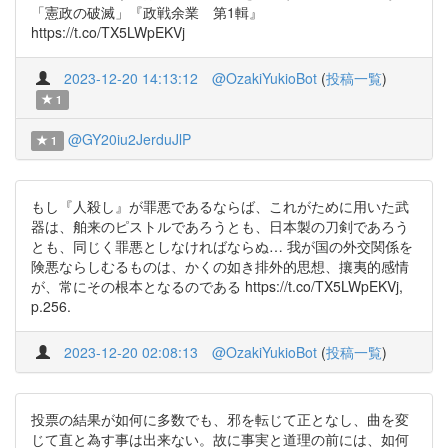
「憲政の破滅」『政戦余業 第1輯』
https://t.co/TX5LWpEKVj
2023-12-20 14:13:12
@OzakiYukioBot
(
投稿一覧
)
1
@GY20iu2JerduJlP
1
もし『人殺し』が罪悪であるならば、これがために用いた武
器は、舶来のピストルであろうとも、日本製の刀剣であろう
とも、同じく罪悪としなければならぬ… 我が国の外交関係を
険悪ならしむるものは、かくの如き排外的思想、攘夷的感情
が、常にその根本となるのである https://t.co/TX5LWpEKVj,
p.256.
2023-12-20 02:08:13
@OzakiYukioBot
(
投稿一覧
)
投票の結果が如何に多数でも、邪を転じて正となし、曲を変
じて直と為す事は出来ない。故に事実と道理の前には、如何