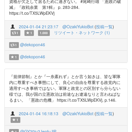
資格が欠乏して居るために過ぎない。 #尾崎行雄 「憲政の破
滅」『政戦余業 第1輯』 p. 283-284.
https://t.co/TX5LWpEKVj
2024-01-04 21:23:17
@OzakiYukioBot
(
投稿一覧
)
リツイート・ネットワーク (1)
1
1
1.000
@dekopon46
1
@dekopon46
1
『規律節制』とか『一糸紊れず』とか言う如きは、皆な軍隊
内に尊重すべき事態にして、良心の自由を尊重する政党内に
適用すべき事柄ではない。軍隊と政党との区別すら分らない
様では、我が国の立憲政治は前途なお遼遠なりと言わねばな
るまい。 「憲政の危機」 https://t.co/TX5LWpEKVj, p.146.
2024-01-04 16:18:13
@OzakiYukioBot
(
投稿一覧
)
1
@GY20iu2JerduJlP
1