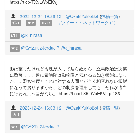
https://t.co/TX5LWpEKVj
2023-12-24 19:28:13
@OzakiYukioBot
(
投稿一覧
)
リツイート・ネットワーク (1)
1
2
0.707
@k_hirasa
1
@GY20iu2JerduJlP
@k_hirasa
2
形は整ったけれども魂が入って居らぬから、立憲政治は次第
に堕落して、遂に衆議院は動物園と云わるる如き状態になっ
た。…即ち制度とこれに対する人間とが全く相容れない状態
になって居りますから、どの制度を運用しても、それが適当
に行われよう筈がない。 https://t.co/TX5LWpEKVj, p.186.
2023-12-24 16:03:12
@OzakiYukioBot
(
投稿一覧
)
1
@GY20iu2JerduJlP
1