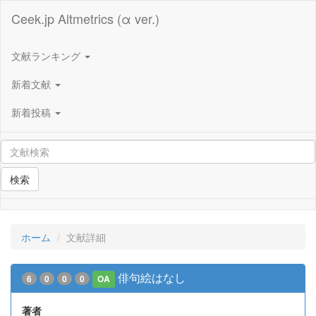
Ceek.jp Altmetrics (α ver.)
文献ランキング
新着文献
新着投稿
検索
ホーム
文献詳細
俳句絵はなし
6
0
0
0
OA
著者