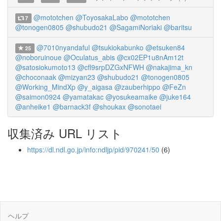
@mototchen
@ToyosakaLabo
@mototchen
7
@tonogen0805
@shubudo21
@SagamiNoriaki
@baritsu
@7010nyandaful
@tsukiokabunko
@etsuken84
25
@noboruinoue
@Oculatus_abis
@cx02EP1u8nAm12t
@satosiokumoto13
@cfl9srpDZGxNFWH
@nakajima_kn
@choconaak
@mizyan23
@shubudo21
@tonogen0805
@Working_MindXp
@y_aigasa
@zauberhippo
@FeZn
@saimon0924
@yamatakac
@yosukeamaike
@juke164
@anheike1
@barnack3f
@shoukax
@sonotaei
収集済み URL リスト
https://dl.ndl.go.jp/info:ndljp/pid/970241/50
(6)
ヘルプ