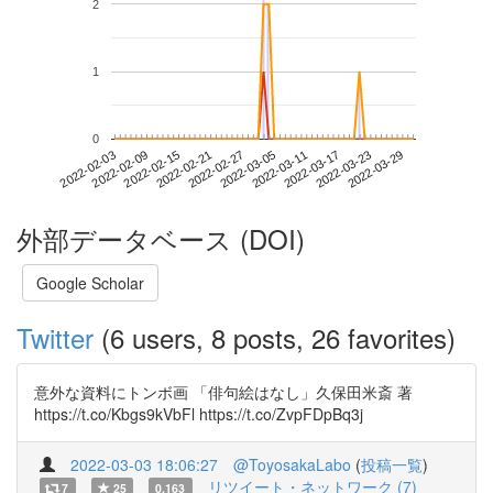
2
1
0
2022-03-23
2022-02-03
2022-02-21
2022-03-11
2022-03-29
2022-02-09
2022-02-27
2022-03-17
2022-02-15
2022-03-05
外部データベース (DOI)
Google Scholar
Twitter
(6 users, 8 posts, 26 favorites)
意外な資料にトンボ画 「俳句絵はなし」久保田米斎 著
https://t.co/Kbgs9kVbFl https://t.co/ZvpFDpBq3j
2022-03-03 18:06:27
@ToyosakaLabo
(
投稿一覧
)
リツイート・ネットワーク (7)
7
25
0.163