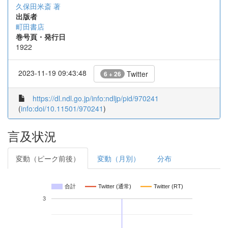
久保田米斎 著
出版者
町田書店
巻号頁・発行日
1922
2023-11-19 09:43:48
Twitter
6 + 26
https://dl.ndl.go.jp/info:ndljp/pid/970241
(
info:doi/10.11501/970241
)
言及状況
変動（ピーク前後）
変動（月別）
分布
合計
Twitter (通常)
Twitter (RT)
3