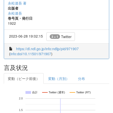
永松達吾 著
出版者
永松達吾
巻号頁・発行日
1922
2023-06-28 19:02:15
Twitter
3 + 1
https://dl.ndl.go.jp/info:ndljp/pid/971907
(
info:doi/10.11501/971907
)
言及状況
変動（ピーク前後）
変動（月別）
分布
合計
Twitter (通常)
Twitter (RT)
2.0
1.5