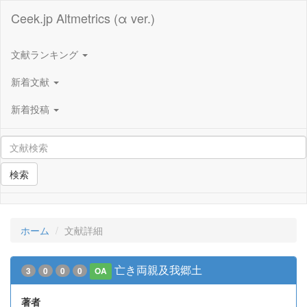
Ceek.jp Altmetrics (α ver.)
文献ランキング
新着文献
新着投稿
検索
ホーム
文献詳細
亡き両親及我郷土
3
0
0
0
OA
著者