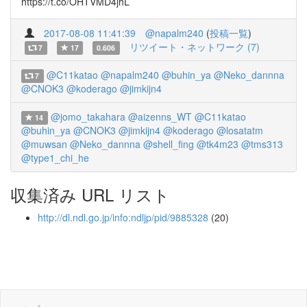
https://t.co/OHTVMD4jhL
2017-08-08 11:41:39
@napalm240
(
投稿一覧
)
リツイート・ネットワーク (7)
7
17
0.606
@C11katao
@napalm240
@buhin_ya
@Neko_dannna
7
@CNOK3
@koderago
@jimkijn4
@jomo_takahara
@aizenns_WT
@C11katao
14
@buhin_ya
@CNOK3
@jimkijn4
@koderago
@losatatm
@muwsan
@Neko_dannna
@shell_fing
@tk4m23
@tms313
@type1_chi_he
収集済み URL リスト
http://dl.ndl.go.jp/info:ndljp/pid/9885328
(20)