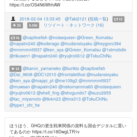
https://t.co/OS4N6WhhAW
2018-02-04 13:33:45
@Taki2121
(
投稿一覧
)
15
リツイート・ネットワーク (16)
25
0.436
@captivefish
@noisequeen
@Green_Komatsu
16
@napalm240
@koderago
@inudansixyaku
@heygoro384
@mmmmmtttt37
@ken_sya
@Green_Komatsu
@1stmobdiv
@rikusen1
@napalm240
@ryujiro0612
@TokuChiNu
@baron_yamaneko
@burikio
@captivefish
24
@Dai_9608
@DC12010
@frontaletifosi
@inudansixyaku
@ken_sya
@mappi_pt
@me109g2
@mmmmmtttt37
@muwsan
@napalm240
@nekomamma60
@noisequeen
@ryujiro0612
@shell_fing
@shogundo7
@suzu2655
@tac_miyamoto
@tk4m23
@tms313
@TokuChiNu
@type1_chi_he
ほうほう、GHQの更生戦車関係の資料も国会デジタルに置い
てあるのか https://t.co/18DwgLTR1v