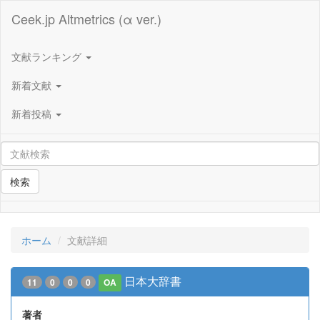
Ceek.jp Altmetrics (α ver.)
文献ランキング
新着文献
新着投稿
検索
ホーム
文献詳細
日本大辞書
11
0
0
0
OA
著者