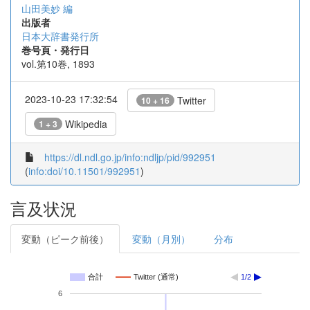
山田美妙 編
出版者
日本大辞書発行所
巻号頁・発行日
vol.第10巻, 1893
2023-10-23 17:32:54
Twitter
10 + 16
Wikipedia
1 + 3
https://dl.ndl.go.jp/info:ndljp/pid/992951
(
info:doi/10.11501/992951
)
言及状況
変動（ピーク前後）
変動（月別）
分布
合計
Twitter (通常)
1/2
6