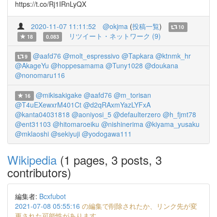
https://t.co/Rj1IRnLyQX
2020-11-07 11:11:52
@okjma
(
投稿一覧
)
10
リツイート・ネットワーク (9)
18
0.083
@aafd76
@molt_espressivo
@Tapkara
@ktnmk_hr
9
@AkageYu
@hoppesamama
@Tuny1028
@doukana
@nonomaru116
@mikisakigake
@aafd76
@m_torisan
16
@T4uEXewxrM401Ct
@d2qRAxmYazLYFxA
@kanta04031818
@aoniyosi_5
@defaulterzero
@h_fjmt78
@ent31103
@hitomaroeiku
@nishinerima
@kiyama_yusaku
@mklaoshi
@sekiyuji
@yodogawa111
Wikipedia
(1 pages, 3 posts, 3
contributors)
編集者:
Bcxfubot
2021-07-08 05:55:16
の編集で削除されたか、リンク先が変
更された可能性があります。