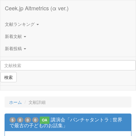
Ceek.jp Altmetrics (α ver.)
文献ランキング
新着文献
新着投稿
検索
ホーム
文献詳細
講演会「パンチャタントラ : 世界
5
0
0
0
OA
で最古の子どものお話集」