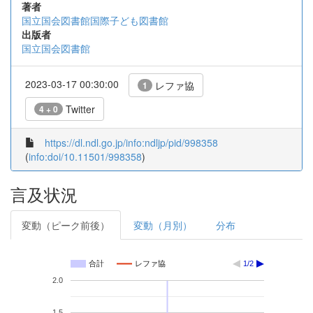
著者
国立国会図書館国際子ども図書館
出版者
国立国会図書館
2023-03-17 00:30:00
レファ協
1
Twitter
4 + 0
https://dl.ndl.go.jp/info:ndljp/pid/998358
(
info:doi/10.11501/998358
)
言及状況
変動（ピーク前後）
変動（月別）
分布
合計
レファ協
1/2
2.0
1.5