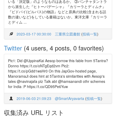
いる「決定版」のようなものはあるか。 ③パンチャタントラ
から派生した『ヒトーパデーシャ』『カリーラとディムナ』
『ビドパイ(ピルパス)の物語』などと原典の比較(含まれる話
数の違いなど)をしている書籍はないか。東洋文庫『カリーラ
とディム ...
2023-03-17 00:30:00
三重県立図書館
(
投稿一覧
)
Twitter
(4 users, 4 posts, 0 favorites)
Pic1: Did @UppinaKai Aesop borrow this fable from 5Tantra?
Donno https://t.co/oNTgEqd2vm Pic2:
https://t.co/pGdd1wsHr0 On this JapGov-hosted page,
ManoramaJi does hint at 5Tantra's similarities with Aesop's
tales @navinajafa plz Talk abt @hamsanandi othr schemes
for India :P https://t.co/QD95Pe6Yuw
2019-06-03 21:09:23
@SmartAryavarta
(
投稿一覧
)
収集済み URL リスト