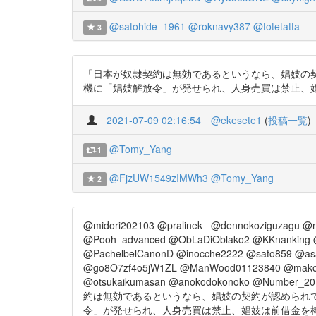
@satohide_1961
@roknavy387
@totetatta
3
「日本が奴隷契約は無効であるというなら、娼妓の
機に「娼妓解放令」が発せられ、人身売買は禁止、娼妓は前借金を棒引き
2021-07-09 02:16:54
@ekesete1
(
投稿一覧
)
@Tomy_Yang
1
@FjzUW1549zIMWh3
@Tomy_Yang
2
@midori202103 @pralinek_ @dennokoziguzagu @
@Pooh_advanced @ObLaDiOblako2 @KKnanking @h
@PachelbelCanonD @inocche2222 @sato859 @asa
@go8O7zf4o5jW1ZL @ManWood01123840 @mako
@otsukaikumasan @anokodokonoko @Number_
約は無効であるというなら、娼妓の契約が認められ
令」が発せられ、人身売買は禁止、娼妓は前借金を棒引きで解放