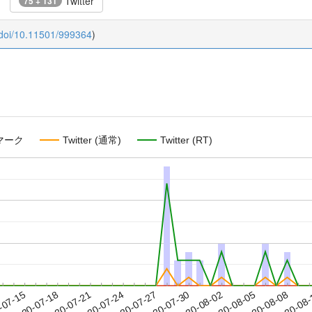
Twitter
75 + 131
:doi/10.11501/999364
)
マーク
Twitter (通常)
Twitter (RT)
2020-08-05
2020-08-08
2020-08
-07-15
2
2020-07-18
2020-07-21
2020-07-24
2020-07-27
2020-07-30
2020-08-02