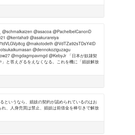
_ @schmalkaizen @asacoa @PachelbelCanonD
21 @kentaha9 @asakurareiya
7tdVLGVp8cg @makotodeth @VdTZa92sTDsY4tD
tsukaikumasan @dennokoziguzagu
on_Snow27 @mgdagmpavmgd @KebyJr 「日本が奴隷契
中」と答えざるをえなくなる。これを機に「娼妓解放
奴隷契約は無効であるというなら、娼妓の契約が認められているのはお
られ、人身売買は禁止、娼妓は前借金を棒引きで解放