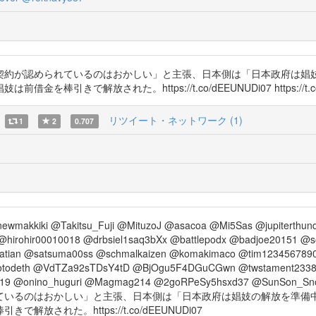
契約が認められているのはおかしい」と主張、日本側は「日本政府は娼
で解放された。https://t.co/dEEUNUDi07 https://t.co/jL
リツイート・ネットワーク (1)
1
2
0.707
newmakkiki @Takitsu_Fuji @MituzoJ @asacoa @Mi5Sas @jupiterth
irohir00010018 @drbsiel1saq3bXx @battlepodx @badjoe20151 @
tian @satsuma00ss @schmalkaizen @komakimaco @tim1234567890
todeth @VdTZa92sTDsY4tD @BjOgu5F4DGuCGwn @twstament233
2019 @onino_huguri @Magmag214 @2goRPeSy5hsxd37 @SunSo
ているのはおかしい」と主張、日本側は「日本政府は娼妓の解放を準備
された。https://t.co/dEEUNUDi07