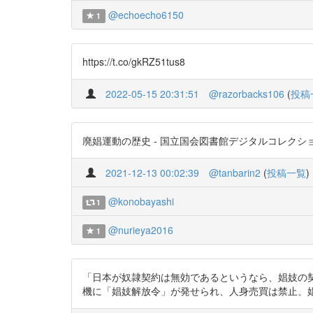
@echoecho6150
1
https://t.co/gkRZ51tus8
2022-05-15 20:31:51
@razorbacks106
(
投稿
廃娼運動の歴史 - 国立国会図書館デジタルコレクション PDF資料
2021-12-13 00:02:39
@tanbarin2
(
投稿一覧
)
@konobayashi
1
@nurieya2016
1
「日本が奴隷契約は無効であるというなら、娼妓の
機に「娼妓解放令」が発せられ、人身売買は禁止、娼妓は前借金