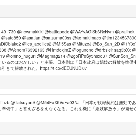
_49_730 @newmakkiki @battlepodx @WAYvAGlSb6RcNym @pralinek
2 @sato859 @asatian @satsuma00ss @komakimaco @tim1234567890
Oblako2 @les_abeilles2 @Mi5Sas @MituzoJ @Bo_San_2D @1Y3x
338 @Venom76392163 @HmdoxjmZ @ogunono @drbsiel1saq3bXx @o
_2019 @onino_huguri @Magmag214 @2goRPeSy5hsxd37 @SunS
ているのはおかしい」と主張、日本側は「日本政府は娼妓の解放を準備
された。https://t.co/dEEUNUDi07
GaGAVldThzb @TatsuyanS @M54FaX5VeFa03NJ 「日本が
を準備中」と答えざるをえなくなる。これを機に「娼妓解放令」が発せ