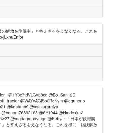
妓の解放を準備中」と答えざるをえなくなる。これを
xnuEnfoi
under_ @1Y3x7tdVLGVp8cg @Bo_San_2D
soft_tractor @WAYvAGlSb6RcNym @ogunono
21 @kentaha9 @asakurareiya
8 @Venom76392163 @6E1944 @HmdoxjmZ
n_Snow27 @mgdagmpavmgd @KebyJr 「日本が奴隷契
中」と答えざるをえなくなる。これを機に「娼妓解放