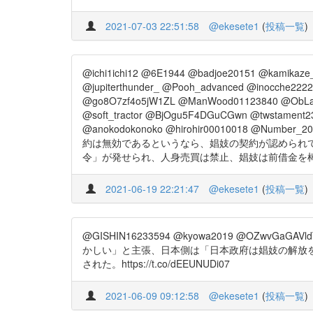
2021-07-03 22:51:58
@ekesete1
(
投稿一覧
)
@ichi1ichi12 @6E1944 @badjoe20151 @kamikaze
@jupiterthunder_ @Pooh_advanced @inocche222
@go8O7zf4o5jW1ZL @ManWood01123840 @ObLaDi
@soft_tractor @BjOgu5F4DGuCGwn @twstament2
@anokodokonoko @hirohir00010018 @Number
約は無効であるというなら、娼妓の契約が認められ
令」が発せられ、人身売買は禁止、娼妓は前借金を棒引きで解放
2021-06-19 22:21:47
@ekesete1
(
投稿一覧
)
@GISHIN16233594 @kyowa2019 @OZwv
かしい」と主張、日本側は「日本政府は娼妓の解放
された。https://t.co/dEEUNUDi07
2021-06-09 09:12:58
@ekesete1
(
投稿一覧
)