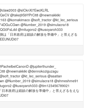
@claw2003 @sICknXi7EwcKLRL
QeCV @takej9S9YPrCit8 @newmakkiki
3 @komakimaco @soft_tractor @kt_lec_serious
u5F4DGuCGwn @Number_2019 @simulacra18
oQG0FsLdd @mitugoro2 @kusoyaroh333
、日本側は「日本政府は娼妓の解放を準備中」と答えざる
UNUDi07
achelbelCanonD @jupiterthunder_
t8 @newmakkiki @dennokoziguzagu
ft_tractor @kt_lec_serious @asatian
CGwn @Number_2019 @simulacra18 @shmeshme91
tugoro2 @kusoyaroh333 @tim123456789021
側は「日本政府は娼妓の解放を準備中」と答えざるをえな
Di07