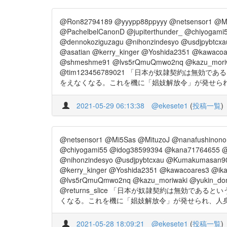
@Ron82794189 @yyypp88ppyyy @netsensor1 @M
@PachelbelCanonD @jupiterthunder_ @chiyogam
@dennokoziguzagu @nihonzindesyo @usdjpybtcx
@asatian @kerry_kinger @Yoshida2351 @kawac
@shmeshme91 @lvs5rQmuQmwo2nq @kazu_moriwak
@tim123456789021 「日本が奴隷契約
をえなくなる。これを機に「娼妓解放令」が発せられ、人身売
2021-05-29 06:13:38
@ekesete1
(
投稿一覧
)
@netsensor1 @Mi5Sas @MituzoJ @nanafushinon
@chiyogami55 @idog38599394 @kana71764655 @
@nihonzindesyo @usdjpybtcxau @Kumakumasan90
@kerry_kinger @Yoshida2351 @kawacoares3 @
@lvs5rQmuQmwo2nq @kazu_moriwaki @yukin_don
@returns_slice 「日本が奴隷契約は無
くなる。これを機に「娼妓解放令」が発せられ、人身売買は禁
2021-05-28 18:09:21
@ekesete1
(
投稿一覧
)