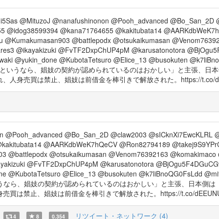
i5Sas @MituzoJ @nanafushinonon @Pooh_advanced @Bo_San_2D 
i55 @idog38599394 @kana71764655 @kakitubata14 @AARKdbWeK7h
au @Kumakumasan903 @battlepodx @otsukaikumasan @Venom7639216
oares3 @ikayakizuki @FvTF2DxpChUP4pM @karusatonotora @BjOg
i @yukin_done @KubotaTetsuro @Elice_13 @busokuten @k7liBn
は無効であるというなら、娼妓の契約が認められているのはおかしい」と主張
買は禁止、娼妓は前借金を棒引きで解放された。https://t.co/dEE
on @Pooh_advanced @Bo_San_2D @claw2003 @sICknXi7EwcKLRL @P
kakitubata14 @AARKdbWeK7hQeCV @Ron82794189 @takej9S9YPrCi
3 @battlepodx @otsukaikumasan @Venom76392163 @komakimaco @so
ikayakizuki @FvTF2DxpChUP4pM @karusatonotora @BjOgu5F4DGu
e @KubotaTetsuro @Elice_13 @busokuten @k7liBnoQG0FsLdd @mi
効であるというなら、娼妓の契約が認められているのはおかしい」と主張、日本
止、娼妓は前借金を棒引きで解放された。https://t.co/dEEUNU
リツイート・ネットワーク (4)
4
8
0.354