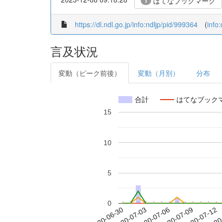
はてなブックマーク
1
https://dl.ndl.go.jp/info:ndljp/pid/999364
(
info
言及状況
変動（ピーク前後）
変動（月別）
分布
合計
はてなブック
15
10
5
0
2020-07-06
2020-07-09
2020-07-12
2020
2020-06-30
2020-07-03