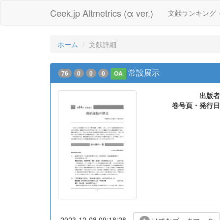
Ceek.jp Altmetrics (α ver.)
文献ランキング
ホーム
文献詳細
常設展示
76
0
0
0
OA
出版者
巻号頁・発行日
2023-12-08 09:18:28