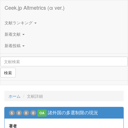
Ceek.jp Altmetrics (α ver.)
文献ランキング
新着文献
新着投稿
検索
ホーム
文献詳細
諸外国の多選制限の現況
5
0
0
0
OA
著者