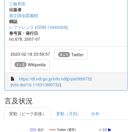
三輪和宏
出版者
国立国会図書館
雑誌
レファレンス
(
ISSN:1349208X
)
巻号頁・発行日
no.678, 2007-07
2023-02-18 23:59:57
Twitter
4 + 1
Wikipedia
1 + 2
https://dl.ndl.go.jp/info:ndljp/pid/999732
(
info:doi/10.11501/999732
)
言及状況
変動（ピーク前後）
変動（月別）
分布
合計
Twitter (通常)
1/2