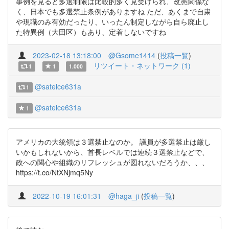
事例を見ると多選制限は比較的多く見受けられ、改憲関係な
く、日本でも多選禁止条例がありますね ただ、あくまで自粛
や現職のみ有効だったり、いったん制定しながら自ら廃止し
た特異例（大田区）もあり、定着しないですね
2023-02-18 13:18:00
@Gsome1414
(
投稿一覧
)
リツイート・ネットワーク (1)
1
1
1.000
@satelce631a
1
@satelce631a
1
アメリカの大統領は３選禁止なのか。 議員が多選禁止は厳し
いかもしれないから、首長レベルでは連続３選禁止などで、
政への関心や組織のリフレッシュが図れないだろうか、、、
https://t.co/NtXNjmq5Ny
2022-10-19 16:01:31
@haga_ji
(
投稿一覧
)