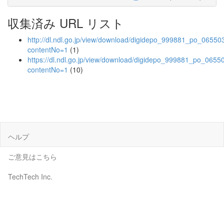
収集済み URL リスト
http://dl.ndl.go.jp/view/download/digidepo_999881_po_06550
contentNo=1
(1)
https://dl.ndl.go.jp/view/download/digidepo_999881_po_0655
contentNo=1
(10)
ヘルプ
ご意見はこちら
TechTech Inc.