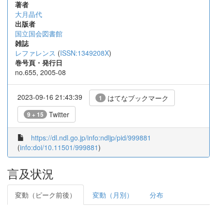
著者
大月晶代
出版者
国立国会図書館
雑誌
レファレンス
(
ISSN:1349208X
)
巻号頁・発行日
no.655, 2005-08
2023-09-16 21:43:39
はてなブックマーク
1
Twitter
9 + 15
https://dl.ndl.go.jp/info:ndljp/pid/999881
(
info:doi/10.11501/999881
)
言及状況
変動（ピーク前後）
変動（月別）
分布