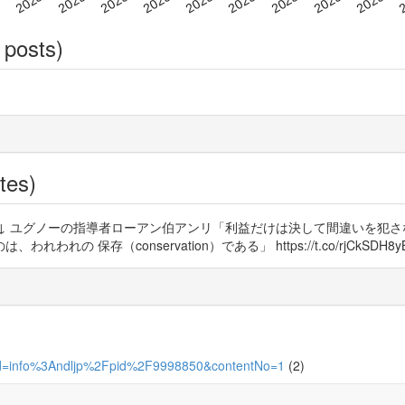
 posts)
tes)
の指導者ローアン伯アンリ「利益だけは決して間違いを犯さない （l’interest 
保存（conservation）である」 https://t.co/rjCkSDH8y
temId=info%3Andljp%2Fpid%2F9998850&contentNo=1
(2)