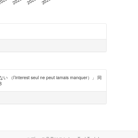
seul ne peut iamais manquer）」 同
B