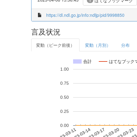
はてなブックマーク
1
https://dl.ndl.go.jp/info:ndljp/pid/9998850
言及状況
変動（ピーク前後）
変動（月別）
分布
合計
はてなブック
1.00
0.75
0.50
0.25
0.00
2023-03-17
2023-03-20
2023-03-23
2023
2023-03-11
2023-03-14