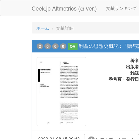
Ceek.jp Altmetrics (α ver.)
文献ランキング
ホーム
文献詳細
利益の思想史概説 : 「贈
2
0
0
0
OA
著者
出版者
雑誌
巻号頁・発行日
2023-04-08 15:36:43