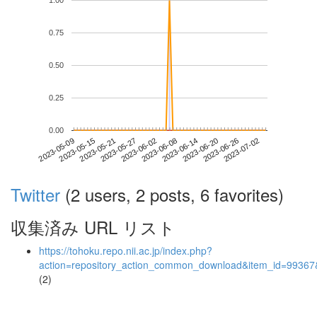
1.00
0.75
0.50
0.25
0.00
2023-06-26
2023-05-09
2023-05-27
2023-06-14
2023-07-02
2023-05-15
2023-06-02
2023-06-20
2023-05-21
2023-06-08
Twitter
(2 users, 2 posts, 6 favorites)
収集済み URL リスト
https://tohoku.repo.nii.ac.jp/index.php?
action=repository_action_common_download&item_id=99367&
(2)