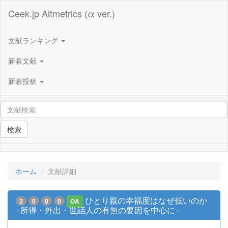
Ceek.jp Altmetrics (α ver.)
文献ランキング
新着文献
新着投稿
検索
ホーム
文献詳細
ひとり親の幸福度はなぜ低いのか
2
0
0
0
OA
−所得・外出・世話人の有無の要因を中心に−