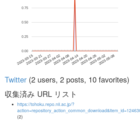
0.75
0.50
0.25
0.00
2023-05-02
2023-03-15
2023-04-02
2023-04-20
2023-05-08
2023-03-21
2023-04-08
2023-04-26
2023-03-27
2023-04-14
Twitter
(2 users, 2 posts, 10 favorites)
収集済み URL リスト
https://tohoku.repo.nii.ac.jp/?
action=repository_action_common_download&item_id=124630
(2)