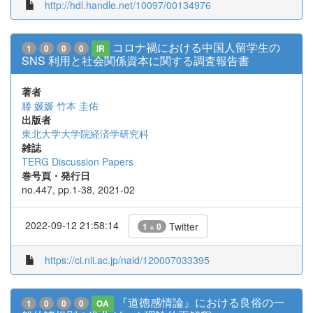
http://hdl.handle.net/10097/00134976
コロナ禍における中国人留学生の
1
0
0
0
IR
SNS 利用と社会関係資本に関する調査報告書
著者
滕 媛媛
竹本 圭佑
出版者
東北大学大学院経済学研究科
雑誌
TERG Discussion Papers
巻号頁・発行日
no.447, pp.1-38, 2021-02
2022-09-12 21:58:14
Twitter
1 + 0
https://ci.nii.ac.jp/naid/120007033395
『道徳感情論』における良俗の一
1
0
0
0
OA