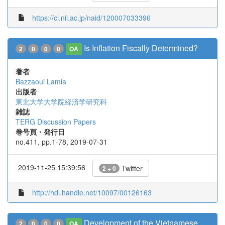
https://ci.nii.ac.jp/naid/120007033396
Is Inflation Fiscally Determined?
2
0
0
0
OA
著者
Bazzaoui Lamia
出版者
東北大学大学院経済学研究科
雑誌
TERG Discussion Papers
巻号頁・発行日
no.411, pp.1-78, 2019-07-31
2019-11-25 15:39:56
Twitter
2 + 0
http://hdl.handle.net/10097/00126163
Development of the Vietnamese
2
0
0
0
OA