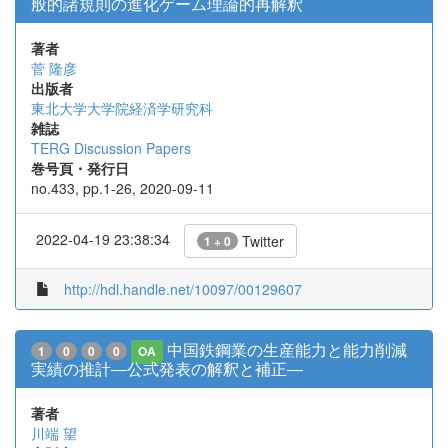
般的諸規則の進化ゲーム理論的再解釈
著者
菅 隆彦
出版者
東北大学大学院経済学研究科
雑誌
TERG Discussion Papers
巻号頁・発行日
no.433, pp.1-26, 2020-09-11
2022-04-19 23:38:34
Twitter
1 + 0
http://hdl.handle.net/10097/00129607
中国鉄鋼業の生産能力と能力削減
1
0
0
0
OA
実績の推計―公式発表の解釈と補正―
著者
川端 望