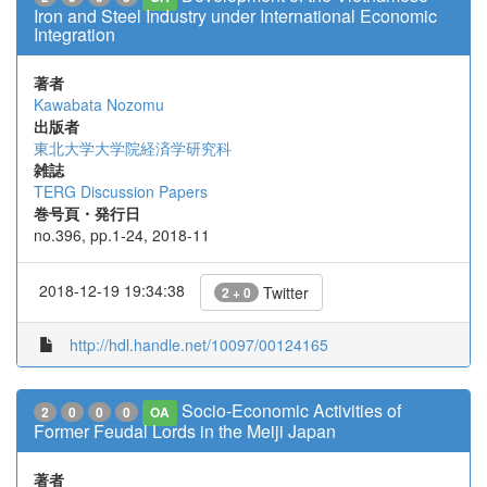
Iron and Steel Industry under International Economic
Integration
著者
Kawabata Nozomu
出版者
東北大学大学院経済学研究科
雑誌
TERG Discussion Papers
巻号頁・発行日
no.396, pp.1-24, 2018-11
2018-12-19 19:34:38
Twitter
2 + 0
http://hdl.handle.net/10097/00124165
Socio-Economic Activities of
2
0
0
0
OA
Former Feudal Lords in the Meiji Japan
著者