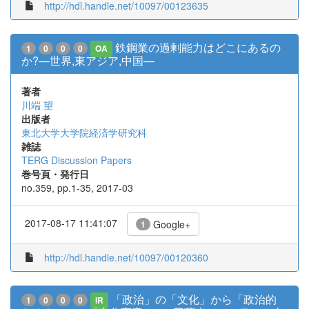
http://hdl.handle.net/10097/00123635
鉄鋼業の過剰能力はどこにあるの
1
0
0
0
OA
か?—世界,東アジア,中国—
著者
川端 望
出版者
東北大学大学院経済学研究科
雑誌
TERG Discussion Papers
巻号頁・発行日
no.359, pp.1-35, 2017-03
2017-08-17 11:41:07
Google+
1
http://hdl.handle.net/10097/00120360
「政治」の「⽂化」から「政治的
1
0
0
0
IR