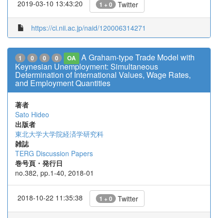
2019-03-10 13:43:20
Twitter
1 + 0
https://ci.nii.ac.jp/naid/120006314271
A Graham-type Trade Model with
1
0
0
0
OA
Keynesian Unemployment: Simultaneous
Determination of International Values, Wage Rates,
and Employment Quantities
著者
Sato Hideo
出版者
東北大学大学院経済学研究科
雑誌
TERG Discussion Papers
巻号頁・発行日
no.382, pp.1-40, 2018-01
2018-10-22 11:35:38
Twitter
1 + 0