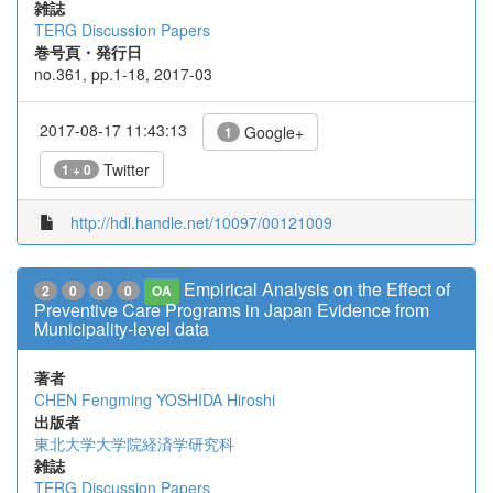
雑誌
TERG Discussion Papers
巻号頁・発行日
no.361, pp.1-18, 2017-03
2017-08-17 11:43:13
Google+
1
Twitter
1 + 0
http://hdl.handle.net/10097/00121009
Empirical Analysis on the Effect of
2
0
0
0
OA
Preventive Care Programs in Japan Evidence from
Municipality-level data
著者
CHEN Fengming
YOSHIDA Hiroshi
出版者
東北大学大学院経済学研究科
雑誌
TERG Discussion Papers