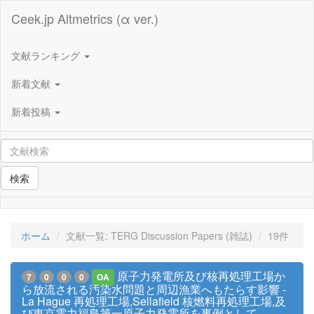
Ceek.jp Altmetrics (α ver.)
文献ランキング
新着文献
新着投稿
検索
ホーム
文献一覧: TERG Discussion Papers (雑誌)
19件
原子力発電所及び核再処理工場か
7
0
0
0
OA
ら放流される汚染水問題と周辺漁業へもたらす影響 -
La Hague 再処理工場,Sellafield 核燃料再処理工場,及
び東京電力福島第一原子力発電所を事例として-