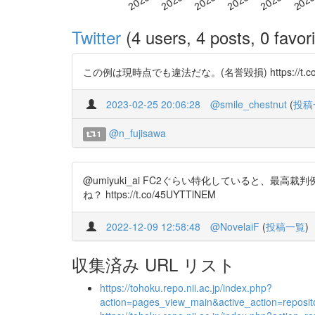
Twitter
(4 users, 4 posts, 0 favori
この例は現時点でも違法だな。(名誉毀損) https://t.co/jDsI2tEf
2023-02-25 20:06:28
@smile_chestnut
(
投稿
@n_fujisawa
1
@umiyuki_ai FC2ぐらい特化していると、
ね？ https://t.co/45UYTTlNEM
2022-12-09 12:58:48
@NovelaiF
(
投稿一覧
)
収集済み URL リスト
https://tohoku.repo.nii.ac.jp/index.php?
action=pages_view_main&active_action=repos