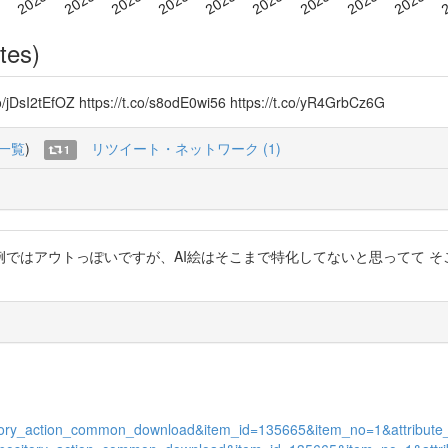
tes)
OZ https://t.co/s8odE0wi56 https://t.co/yR4GrbCz6G
一覧
)
リツイート・ネットワーク (1)
1
最高裁判例ではアウトっぽいですが、AI絵はそこまで特化してないと思ってて
itory_action_common_download&item_id=135665&item_no=1&attribute