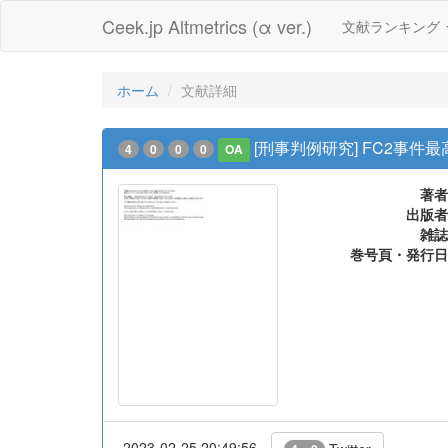
Ceek.jp Altmetrics (α ver.)
文献ランキング
ホーム
文献詳細
[刑事判例研究] FC2事件
4
0
0
0
OA
著者
出版者
雑誌
巻号頁・発行日
2023-02-25 20:49:56