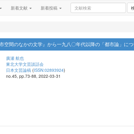
新着文献
新着投稿
市空間のなかの文学』から一九八〇年代以降の「都市論」につ
廣瀬 航也
東北大学文芸談話会
日本文芸論稿
(
ISSN:02893924
)
no.45, pp.73-88, 2022-03-31