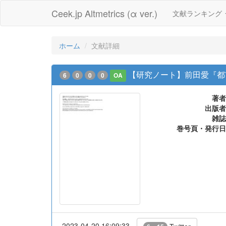
Ceek.jp Altmetrics (α ver.)
文献ランキング
ホーム
文献詳細
【研究ノート】前田愛『都
6
0
0
0
OA
著者
出版者
雑誌
巻号頁・発行日
2023-04-20 16:09:33