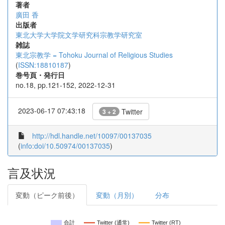
著者
廣田 香
出版者
東北大学大学院文学研究科宗教学研究室
雑誌
東北宗教学 = Tohoku Journal of Religious Studies
(
ISSN:18810187
)
巻号頁・発行日
no.18, pp.121-152, 2022-12-31
2023-06-17 07:43:18
Twitter
3 + 2
http://hdl.handle.net/10097/00137035
(
info:doi/10.50974/00137035
)
言及状況
変動（ピーク前後）
変動（月別）
分布
合計
Twitter (通常)
Twitter (RT)