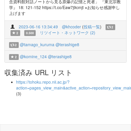
念資料館対話ノートから見る原爆の記憶と死者」 『東北宗教
学』 18: 121-152 https://t.co/Eaw7j9cmjt ※お知らせ感謝申し
上げます
2023-06-16 13:34:49
@khcoder
(
投稿一覧
)
2
リツイート・ネットワーク (2)
2
0.500
@tamago_kuruma
@terashige8
2
@komine_124
@terashige8
2
収集済み URL リスト
https://tohoku.repo.nii.ac.jp/?
action=pages_view_main&active_action=repository_view_ma
(3)