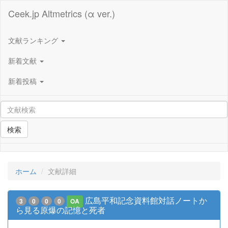
Ceek.jp Altmetrics (α ver.)
文献ランキング
新着文献
新着投稿
検索
ホーム
文献詳細
広島平和記念資料館対話ノートか
3
0
0
0
OA
ら見る原爆の記憶と死者