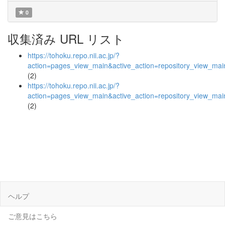
0
収集済み URL リスト
https://tohoku.repo.nii.ac.jp/?
action=pages_view_main&active_action=repository_view_ma
(2)
https://tohoku.repo.nii.ac.jp/?
action=pages_view_main&active_action=repository_view_ma
(2)
ヘルプ
ご意見はこちら