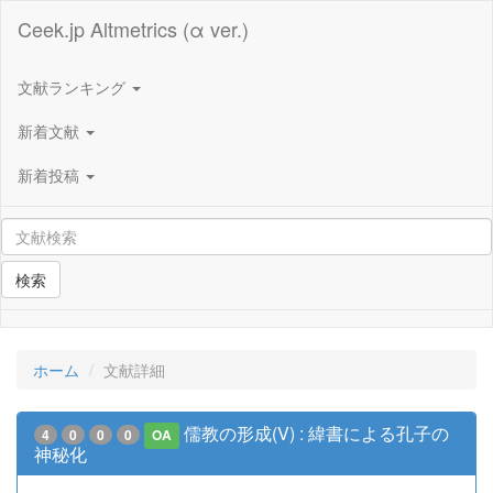
Ceek.jp Altmetrics (α ver.)
文献ランキング
新着文献
新着投稿
検索
ホーム
文献詳細
儒教の形成(V) : 緯書による孔子の
4
0
0
0
OA
神秘化