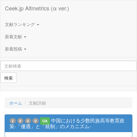
Ceek.jp Altmetrics (α ver.)
文献ランキング
新着文献
新着投稿
検索
ホーム
文献詳細
中国における少数民族高等教育政
2
0
0
0
OA
策-「優遇」と「統制」のメカニズム-