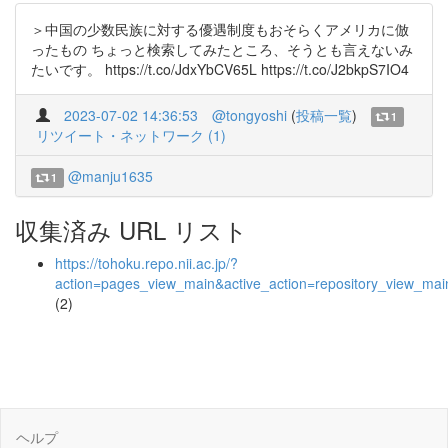
＞中国の少数民族に対する優遇制度もおそらくアメリカに倣
ったもの ちょっと検索してみたところ、そうとも言えないみ
たいです。 https://t.co/JdxYbCV65L https://t.co/J2bkpS7IO4
2023-07-02 14:36:53
@tongyoshi
(
投稿一覧
)
1
リツイート・ネットワーク (1)
@manju1635
1
収集済み URL リスト
https://tohoku.repo.nii.ac.jp/?
action=pages_view_main&active_action=repository_view_ma
(2)
ヘルプ