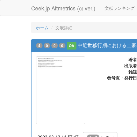
Ceek.jp Altmetrics (α ver.)
文献ランキング
ホーム
文献詳細
中近世移行期における土豪
4
0
0
0
OA
著者
出版者
雑誌
巻号頁・発行日
2023-03-13 14:57:47