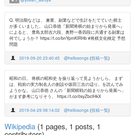
1
Q. 明治期などは、 兼業、副業などで生計をたてていた棋士
が多くいました。 山口恭徳『新聞将棋の始まりから発展へ』
によると、 豊島太郎吉六段、奥野一香四段に共通する副業は
何でしょうか？ https://t.co/bnYpmKIRHb #将棋文化検定 予想
問題
2019-09-20 23:40:45
@hellosongs
(
投稿一覧
)
昭和の日。 将棋の昭和史 を振り返って見ようかしら。 まず
は、戦前の実力制名人の創設や坂田三吉の辺り。を読んでみ
ようかな。 山口恭徳 さんの「新聞棋戦の始まりから発展へ」
がまず参考になりそう。 https://t.co/0syZbcIHkX
2019-04-29 08:14:02
@hellosongs
(
投稿一覧
)
Wikipedia
(1 pages, 1 posts, 1
contributors)