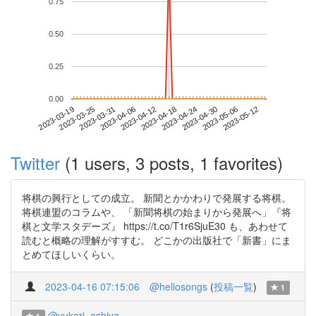
0.75
0.50
0.25
0.00
2023-05-06
2023-03-19
2023-04-06
2023-04-24
2023-05-12
2023-03-25
2023-04-12
2023-04-30
2023-03-31
2023-04-18
Twitter
(1 users, 3 posts, 1 favorites)
将棋の興行としての成立。 新聞とかかわりで発展する将棋。
将棋連盟のコラムや、 「新聞将棋の始まりから発展へ」『将
棋と文学スタデーズ』 https://t.co/T1r6SjuE30 も、あわせて
読むと概略の理解がすすむ。 どこかの出版社で「新書」にま
とめてほしいくらい。
2023-04-16 07:15:06
@hellosongs
(
投稿一覧
)
1
@yukari_ashiya