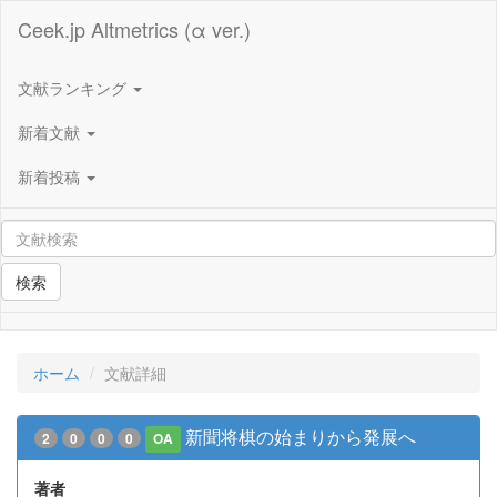
Ceek.jp Altmetrics (α ver.)
文献ランキング
新着文献
新着投稿
検索
ホーム
文献詳細
新聞将棋の始まりから発展へ
2
0
0
0
OA
著者