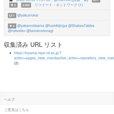
リツイート・ネットワーク (1)
5
0.000
@yakumokai
1
@yakamotisama
@fushikijinjya
@ShakesTables
5
@nekoden
@tamamotonagi
収集済み URL リスト
https://toyama.repo.nii.ac.jp/?
action=pages_view_main&active_action=repository_view_ma
(2)
ヘルプ
ご意見はこちら