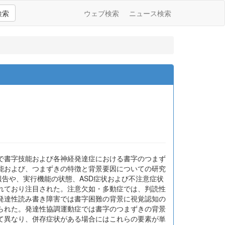
検索
ウェブ検索
ニュース検索
で書字技能および各神経発達症における書字のつまず
能および、つまずきの特徴と背景要因についての研究
報告や、実行機能の状態、ASD症状および不注意症状
れており注目された。注意欠如・多動症では、判読性
発達性読み書き障害では書字困難の背景に視覚認知の
られた。発達性協調運動症では書字のつまずきの背景
て異なり、併存症状がある場合にはこれらの要素が単