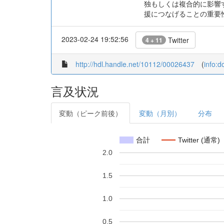
独もしくは複合的に影響
援につなげることの重要
2023-02-24 19:52:56
Twitter
4 + 11
http://hdl.handle.net/10112/00026437
(
info:
言及状況
変動（ピーク前後）
変動（月別）
分布
合計
Twitter (通常)
2.0
1.5
1.0
0.5