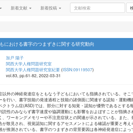
新着文献
新着投稿
もにおける書字のつまずきに関する研究動向
加戸 陽子
関西大学人権問題研究室
関西大学人権問題研究室紀要
(
ISSN:09119507
)
vol.83, pp.61-82, 2022-03-31
症以外の神経発達症をともなう子どもにおいても指摘されている。そこ
ーを行い、書字技能の発達過程と技能の諸側面に関連する認知・運動機
ペクトラム症(ASD)では、部分に対する知覚・認知が優勢であるとする
判読性のみならず書字速度や協調運動にも影響をおよぼすことが指摘さ
く、ワーキングメモリーや不注意症状との関連が示されている。また、
告が散見され、視覚認知に関するアセスメントによる確認が重要と考え
難が推測されている。書字のつまずきの背景要因は各神経発達症によっ