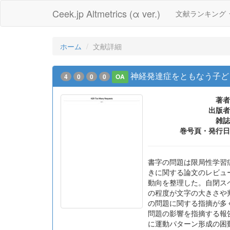
Ceek.jp Altmetrics (α ver.)
文献ランキング
ホーム
文献詳細
神経発達症をともなう子ど
4
0
0
0
OA
著者
出版者
雑誌
巻号頁・発行日
書字の問題は限局性学習
きに関する論文のレビュ
動向を整理した。自閉ス
の程度が文字の大きさや
の問題に関する指摘が多
問題の影響を指摘する報
に運動パターン形成の困