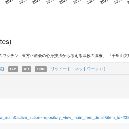
tes)
ン : 東方正教会の心身技法から考える宗教の復権」 『千里山文學論集』第103号 (
覧
)
リツイート・ネットワーク (1)
2
1
1.000
s_view_main&active_action=repository_view_main_item_detail&item_id