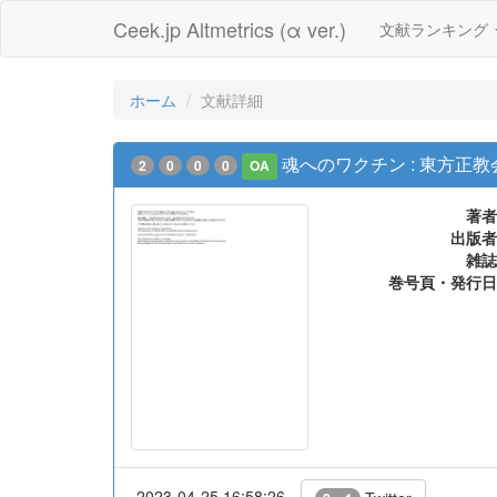
Ceek.jp Altmetrics (α ver.)
文献ランキング
ホーム
文献詳細
魂へのワクチン : 東方正
2
0
0
0
OA
著者
出版者
雑誌
巻号頁・発行日
2023-04-25 16:58:26