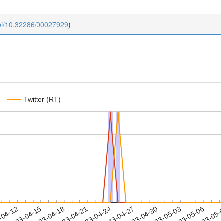
doi/10.32286/00027929
)
Twitter (RT)
2023-05-03
2023-05-06
2023-05
-04-12
2
2023-04-15
2023-04-18
2023-04-21
2023-04-24
2023-04-27
2023-04-30