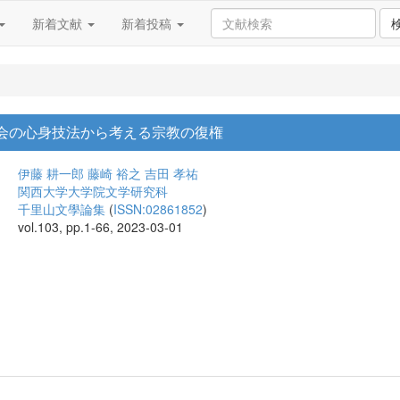
新着文献
新着投稿
教会の心身技法から考える宗教の復権
伊藤 耕一郎
藤崎 裕之
吉田 孝祐
関西大学大学院文学研究科
千里山文學論集
(
ISSN:02861852
)
vol.103, pp.1-66, 2023-03-01