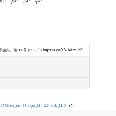
2023/3) https://t.co/XBkAAzx7YP
=23917&item_no=1&page_id=13&block_id=21
(2)