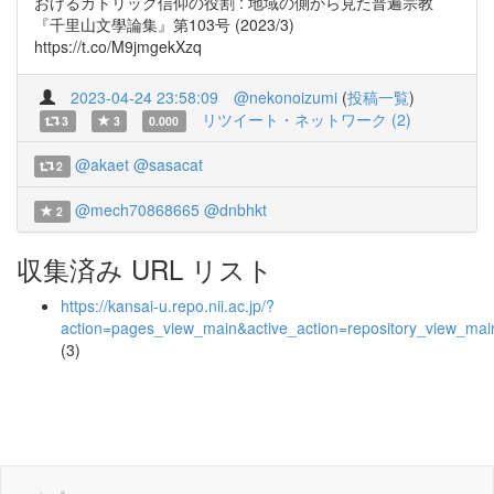
おけるカトリック信仰の役割 : 地域の側から見た普遍宗教
『千里山文學論集』第103号 (2023/3)
https://t.co/M9jmgekXzq
2023-04-24 23:58:09
@nekonoizumi
(
投稿一覧
)
リツイート・ネットワーク (2)
3
3
0.000
@akaet
@sasacat
2
@mech70868665
@dnbhkt
2
収集済み URL リスト
https://kansai-u.repo.nii.ac.jp/?
action=pages_view_main&active_action=repository_view_ma
(3)