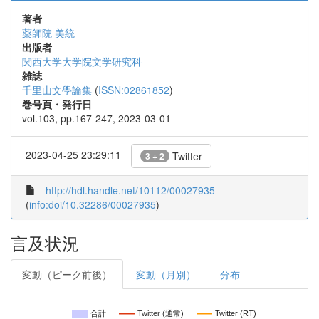
著者
薬師院 美統
出版者
関西大学大学院文学研究科
雑誌
千里山文學論集
(
ISSN:02861852
)
巻号頁・発行日
vol.103, pp.167-247, 2023-03-01
2023-04-25 23:29:11
Twitter
3 + 2
http://hdl.handle.net/10112/00027935
(
info:doi/10.32286/00027935
)
言及状況
変動（ピーク前後）
変動（月別）
分布
合計
Twitter (通常)
Twitter (RT)