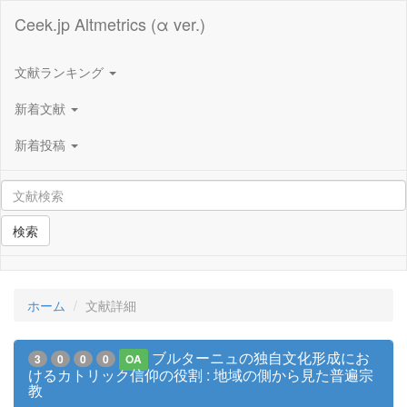
Ceek.jp Altmetrics (α ver.)
文献ランキング
新着文献
新着投稿
検索
ホーム
文献詳細
ブルターニュの独自文化形成にお
3
0
0
0
OA
けるカトリック信仰の役割 : 地域の側から見た普遍宗
教