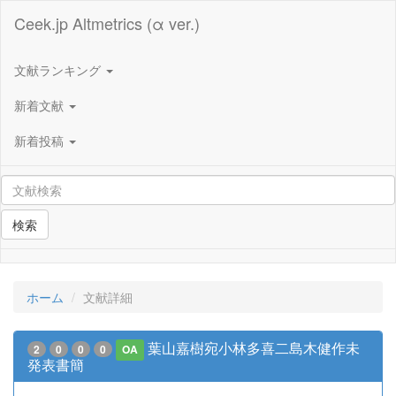
Ceek.jp Altmetrics (α ver.)
文献ランキング
新着文献
新着投稿
検索
ホーム
文献詳細
葉山嘉樹宛小林多喜二島木健作未
2
0
0
0
OA
発表書簡