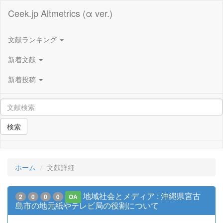
Ceek.jp Altmetrics (α ver.)
文献ランキング
新着文献
新着投稿
検索
ホーム
文献詳細
地域社会とメディア : 沖縄県宮古
2
0
0
0
OA
島市の地元紙やテレビ局の役割について