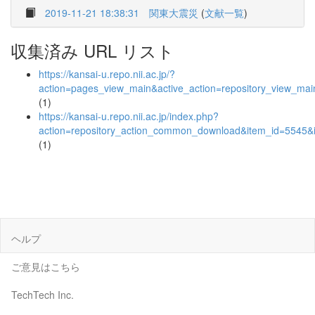
2019-11-21 18:38:31
関東大震災
(
文献一覧
)
収集済み URL リスト
https://kansai-u.repo.nii.ac.jp/?
action=pages_view_main&active_action=repository_view_ma
(1)
https://kansai-u.repo.nii.ac.jp/index.php?
action=repository_action_common_download&item_id=5545&i
(1)
ヘルプ
ご意見はこちら
TechTech Inc.