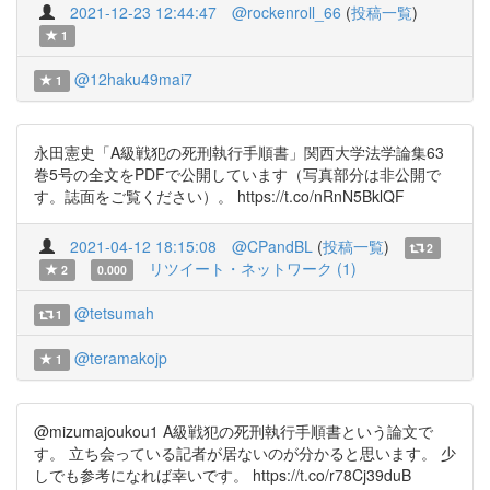
2021-12-23 12:44:47
@rockenroll_66
(
投稿一覧
)
1
@12haku49mai7
1
永田憲史「A級戦犯の死刑執行手順書」関西大学法学論集63
巻5号の全文をPDFで公開しています（写真部分は非公開で
す。誌面をご覧ください）。 https://t.co/nRnN5BklQF
2021-04-12 18:15:08
@CPandBL
(
投稿一覧
)
2
リツイート・ネットワーク (1)
2
0.000
@tetsumah
1
@teramakojp
1
@mizumajoukou1 A級戦犯の死刑執行手順書という論文で
す。 立ち会っている記者が居ないのが分かると思います。 少
しでも参考になれば幸いです。 https://t.co/r78Cj39duB