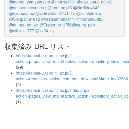
@momo_yamyamyam
@morris0731
@nau_para_00126
@neconecoconeco1
@nori_nov13
@NoSide4649
@nyaousama
@QeBGSJulK7C1sTz
@saintsfellow
@Shinpachi1812
@testsample1111
@tmaf2693825
@to_ma_ho_wc
@Traitor_in_JPN
@tsumi_pon
@ultra_all777
@xv94_cy
収集済み URL リスト
https://kansai-u.repo.nii.ac.jp/?
action=pages_view_main&active_action=repository_view_ma
(29)
https://kansai-u.repo.nii.ac.jp/?
action=repository_action_common_download&item_id=3753&i
(2)
https://kansai-u.repo.nii.ac.jp/index.php?
action=pages_view_main&active_action=repository_action_
(1)