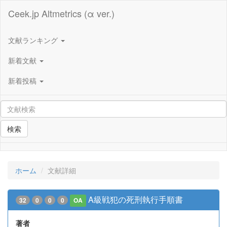
Ceek.jp Altmetrics (α ver.)
文献ランキング
新着文献
新着投稿
検索
ホーム
文献詳細
A級戦犯の死刑執行手順書
32
0
0
0
OA
著者