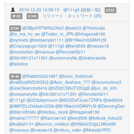
2019-12-23 12:59:13
@111g0
(
投稿一覧
)
22
リツイート・ネットワーク (25)
62
0.343
@SBjuHYFNRXzOixO
@seki33
@YIshizuka
25
@to_ma_ho_wc
@Traitor_in_JPN
@hiragana8190
@yymods
@testsample1111
@BrYAwJm0DANYcSl
@Crazyagogo1024l
@111g0
@kenji556
@maoao18
@mototchen
@manouo
@Renofa09211
@0dn38t121x71391
@uneamaryllis
@shaberasate
@lahelice
@Rabbit32621887
@tomo_hoshizuki
49
@vaB3xd8VE3tG5Uj
@Aum_Asahara_777
@ranunculous3
@JoeOkamoto8416
@0Z92CSl9JTV2QgB
@jun_ito_info
@uneamaryllis
@0dn38t121x71391
@Renofa09211
@111g0
@223playmount
@6EGDxF2uacTZNPa
@aki8564
@AWYDLzG46s6nGG8
@BrYAwJm0DANYcSl
@DancingDax
@dde105hide
@felicitas_nico8
@hiragana8190
@inaina777777
@Kaoruw143
@kenji556
@kobuta_kobu22
@kojika0131
@komori_mokkori
@KWabV2QgLLWba5M
@manouo
@maoao18
@mituru_neko
@MokeijinRYO