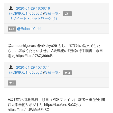
2020-04-29 18:08:16
@DlKtKXJ1hq5dbgC
(
投稿一覧
)
1
リツイート・ネットワーク (1)
@RebornYoshi
1
@armourhigeraru @nikukyu29 もし、御存知の論文でした
ら、ご容赦くださいませ。 A級戦犯の死刑執行手順書 永田
憲史 https://t.co/r78Cj39duB
2020-04-29 15:13:11
@DlKtKXJ1hq5dbgC
(
投稿一覧
)
2
0
A級戦犯の死刑執行手順書（PDFファイル） 著者永田 憲史 関
西大学学術リポジトリ https://t.co/onzBo3Qjoy
https://t.co/nUWMd6EzBO