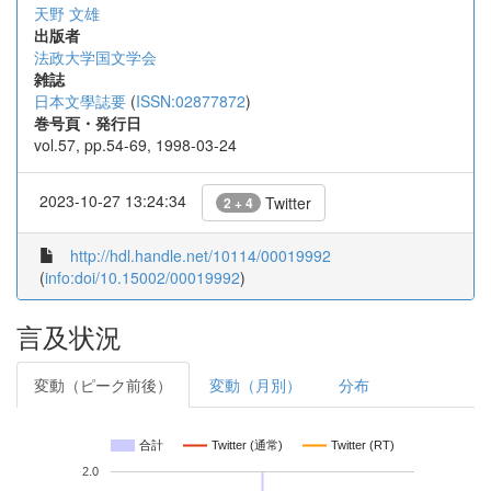
天野 文雄
出版者
法政大学国文学会
雑誌
日本文學誌要
(
ISSN:02877872
)
巻号頁・発行日
vol.57, pp.54-69, 1998-03-24
2023-10-27 13:24:34
Twitter
2 + 4
http://hdl.handle.net/10114/00019992
(
info:doi/10.15002/00019992
)
言及状況
変動（ピーク前後）
変動（月別）
分布
合計
Twitter (通常)
Twitter (RT)
2.0