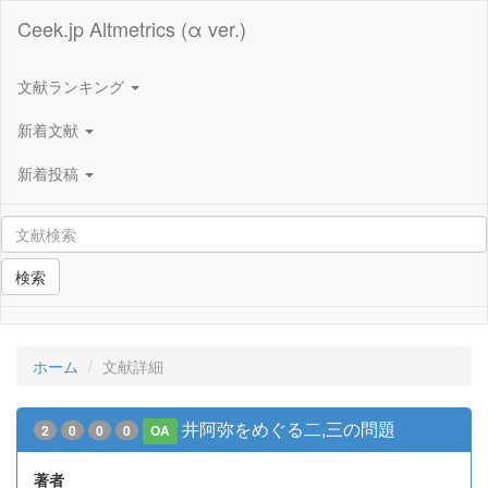
Ceek.jp Altmetrics (α ver.)
文献ランキング
新着文献
新着投稿
検索
ホーム
文献詳細
井阿弥をめぐる二,三の問題
2
0
0
0
OA
著者