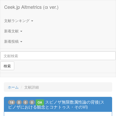
Ceek.jp Altmetrics (α ver.)
文献ランキング
新着文献
新着投稿
検索
ホーム
文献詳細
スピノザ無限数属性論の背後(ス
18
0
0
0
OA
ピノザにおける観念とコナトゥス・そのVI)