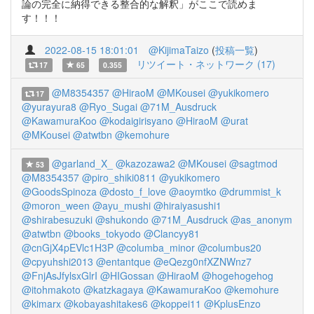
論の完全に納得できる整合的な解釈」がここで読めま
す！！！
2022-08-15 18:01:01
@KijimaTaizo
(
投稿一覧
)
リツイート・ネットワーク (17)
17
65
0.355
@M8354357
@HiraoM
@MKousei
@yukikomero
17
@yurayura8
@Ryo_Sugai
@71M_Ausdruck
@KawamuraKoo
@kodaigirisyano
@HiraoM
@urat
@MKousei
@atwtbn
@kemohure
@garland_X_
@kazozawa2
@MKousei
@sagtmod
53
@M8354357
@piro_shiki0811
@yukikomero
@GoodsSpinoza
@dosto_f_love
@aoymtko
@drummist_k
@moron_ween
@ayu_mushi
@hiraiyasushi1
@shirabesuzuki
@shukondo
@71M_Ausdruck
@as_anonym
@atwtbn
@books_tokyodo
@Clancyy81
@cnGjX4pEVlc1H3P
@columba_minor
@columbus20
@cpyuhshi2013
@entantque
@eQezg0nfXZNWnz7
@FnjAsJfylsxGlrI
@HIGossan
@HiraoM
@hogehogehog
@itohmakoto
@katzkagaya
@KawamuraKoo
@kemohure
@kimarx
@kobayashitakes6
@koppei11
@KplusEnzo