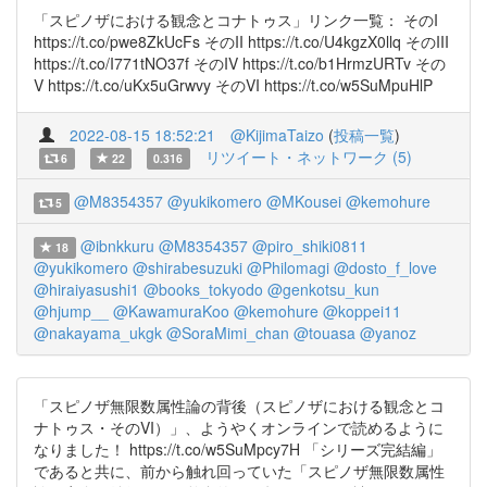
「スピノザにおける観念とコナトゥス」リンク一覧： そのI
https://t.co/pwe8ZkUcFs そのII https://t.co/U4kgzX0llq そのIII
https://t.co/I771tNO37f そのIV https://t.co/b1HrmzURTv その
V https://t.co/uKx5uGrwvy そのVI https://t.co/w5SuMpuHlP
2022-08-15 18:52:21
@KijimaTaizo
(
投稿一覧
)
リツイート・ネットワーク (5)
6
22
0.316
@M8354357
@yukikomero
@MKousei
@kemohure
5
@ibnkkuru
@M8354357
@piro_shiki0811
18
@yukikomero
@shirabesuzuki
@Philomagi
@dosto_f_love
@hiraiyasushi1
@books_tokyodo
@genkotsu_kun
@hjump__
@KawamuraKoo
@kemohure
@koppei11
@nakayama_ukgk
@SoraMimi_chan
@touasa
@yanoz
「スピノザ無限数属性論の背後（スピノザにおける観念とコ
ナトゥス・そのVI）」、ようやくオンラインで読めるように
なりました！ https://t.co/w5SuMpcy7H 「シリーズ完結編」
であると共に、前から触れ回っていた「スピノザ無限数属性