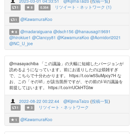
2023-03-01 04:33:51
@KijimaTaizo
(
投稿一覧
)
リツイート・ネットワーク (1)
1
8
0.354
@KawamuraKoo
1
@madaraiguana
@dsch156
@hanausagi19691
8
@hirokiue1
@Clancyy81
@KawamuraKoo
@Aomidori2021
@NC_U_joe
@masayachiba 「この議論」の大幅に短縮したバージョンが
読めるようになっています。前にお送りしたのは煩雑すぎ
で、こちらで十分わかります。 https://t.co/w5SuMpcy7H な
お、この「そのVI」が該当箇所ですが、その前のI-Vの議論を
前提してはいます。 https://t.co/rrUCkHTGtw
2022-08-22 00:22:44
@KijimaTaizo
(
投稿一覧
)
リツイート・ネットワーク
1
3
@KawamuraKoo
1