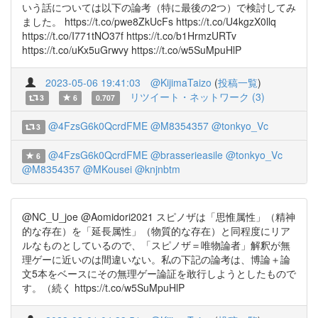
いう話については以下の論考（特に最後の2つ）で検討してみ
ました。 https://t.co/pwe8ZkUcFs https://t.co/U4kgzX0llq
https://t.co/I771tNO37f https://t.co/b1HrmzURTv
https://t.co/uKx5uGrwvy https://t.co/w5SuMpuHlP
2023-05-06 19:41:03
@KijimaTaizo
(
投稿一覧
)
リツイート・ネットワーク (3)
3
6
0.707
@4FzsG6k0QcrdFME
@M8354357
@tonkyo_Vc
3
@4FzsG6k0QcrdFME
@brasserieasile
@tonkyo_Vc
6
@M8354357
@MKousei
@knjnbtm
@NC_U_joe @Aomidori2021 スピノザは「思惟属性」（精神
的な存在）を「延長属性」（物質的な存在）と同程度にリア
ルなものとしているので、「スピノザ＝唯物論者」解釈が無
理ゲーに近いのは間違いない。私の下記の論考は、博論＋論
文5本をベースにその無理ゲー論証を敢行しようとしたもので
す。（続く https://t.co/w5SuMpuHlP