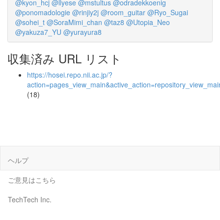
@kyon_hcj
@llyese
@mstultus
@odradekkoenig
@ponomadologie
@rinjiy2j
@room_guitar
@Ryo_Sugai
@sohei_t
@SoraMimi_chan
@taz8
@Utopia_Neo
@yakuza7_YU
@yurayura8
収集済み URL リスト
https://hosei.repo.nii.ac.jp/?
action=pages_view_main&active_action=repository_view_ma
(18)
ヘルプ
ご意見はこちら
TechTech Inc.