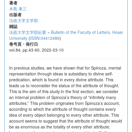
著者
木島 泰三
出版者
法政大学文学部
雑誌
法政大学文学部紀要 = Bulletin of the Faculty of Letters, Hosei
University
(
ISSN:04412486
)
巻号頁・発行日
vol.84, pp.43-60, 2022-03-10
In previous studies, we have shown that for Spinoza, mental
representation through ideas is subsidiary to divine self-
predication, which is found in every divine attribute. This
leads us to reconsider the status of the attribute of thought.
This is the aim of this study.In the first section, we consider
an internal problem of Spinoza’s theory of “infinitely many
attributes.” This problem originates from Spinoza’s account,
according to which the attribute of thought contains every
idea of every object belonging to every other attribute. This
account seems to suggest that the attribute of thought would
be as enormous as the totality of every other attribute;