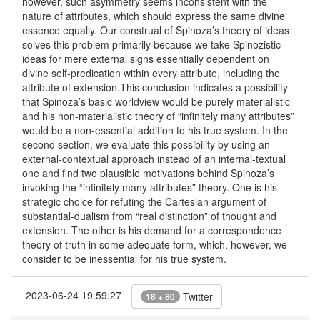
however, such asymmetry seems inconsistent with the
nature of attributes, which should express the same divine
essence equally. Our construal of Spinoza’s theory of ideas
solves this problem primarily because we take Spinozistic
ideas for mere external signs essentially dependent on
divine self-predication within every attribute, including the
attribute of extension.This conclusion indicates a possibility
that Spinoza’s basic worldview would be purely materialistic
and his non-materialistic theory of “infinitely many attributes”
would be a non-essential addition to his true system. In the
second section, we evaluate this possibility by using an
external-contextual approach instead of an internal-textual
one and find two plausible motivations behind Spinoza’s
invoking the “infinitely many attributes” theory. One is his
strategic choice for refuting the Cartesian argument of
substantial-dualism from “real distinction” of thought and
extension. The other is his demand for a correspondence
theory of truth in some adequate form, which, however, we
consider to be inessential for his true system.
2023-06-24 19:59:27
Twitter
18 + 80