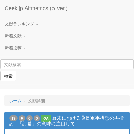
Ceek.jp Altmetrics (α ver.)
文献ランキング
新着文献
新着投稿
検索
ホーム
文献詳細
幕末における薩長軍事構想の再検
19
0
0
0
OA
討 : 「討幕」の意味に注目して