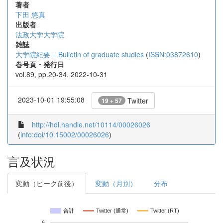
著者
下田 悠真
出版者
法政大学大学院
雑誌
大学院紀要 = Bulletin of graduate studies
(
ISSN:03872610
)
巻号頁・発行日
vol.89, pp.20-34, 2022-10-31
2023-10-01 19:55:08
Twitter
19 + 57
http://hdl.handle.net/10114/00026026
(
info:doi/10.15002/00026026
)
言及状況
変動（ピーク前後）
変動（月別）
分布
合計
Twitter (通常)
Twitter (RT)
6