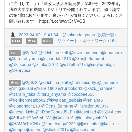
に注目して―」(『法政大学大学院紀要』第89号、2022年)は
法政大学学術機関リポジトリで公開されています。修士論文
の第4章にあたります。良かったら御覧ください。よろしくお
願い致します！ https://t.co/8w9tC1VVQB
2023-04-09 19:41:34
@shimoda_yuma
(
投稿一覧
)
リツイート・ネットワーク (16)
14
54
0.332
@2g9z2
@kirishima_kait
@kazu_hanaser
@enumura
16
@itaru_ohyama
@elpadrido1213
@Genji_Samurai
@yk_kuuga
@kitakaji2014
@s17efba71k
@suginamibgc
@senryusai
@2g9z2
@kirishima_kait
@mirosecurity
@_mmeda
46
@shigakushi
@karel1600
@ruribokori2
@kazu_hanaser
@saram_taka
@itaru_ohyama
@cocobee555
@kenkenmetabo02
@kwaidan_tsubaki
@siniana5
@elpadrido1213
@Genji_Samurai
@Haraden083018
@mesa_kichi
@rJXnqCopuaJSLFh
@toshi1ad
@0624Atchy
@5dL4EHG3o5mbf6V
@Caffein16
@fulfulbayashi29
@HAMAGUCHIx
@itou_hyuga0222
@jjmic_piro
@kaina_u
@kenponjizenryu
@kitakaji2014
@kyokosame