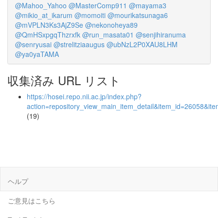
@Mahoo_Yahoo
@MasterComp911
@mayama3
@mikio_at_ikarum
@momoiti
@mourikatsunaga6
@mVPLN3Ks3AjZ9Se
@nekonoheya89
@QmHSxpgqThzrxfk
@run_masata01
@senjihiranuma
@senryusai
@strelitziaaugus
@ubNzL2P0XAU8LHM
@ya0yaTAMA
収集済み URL リスト
https://hosei.repo.nii.ac.jp/index.php?
action=repository_view_main_item_detail&item_id=26058&i
(19)
ヘルプ
ご意見はこちら