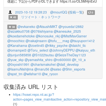
億超に 下記からPDFがDLできます https://t.co/OL5MHjnExU
2023-10-12 19:28:23
@mouriQQ
(
投稿一覧
)
3
リツイート・ネットワーク
45
@evkaneko
@AtsushiMKT
@ryoueda12882
38
@aizakku0708
@076ishiyama
@kanesuke_2525
@koedamehotoke
@konosuke_nkj
@MistMavGamer
@mocchicc
@nakajinsann
@tofu___mag
@tsuyupon1412
@Kanahama
@zoetin45
@rikky_psyche
@daichi_tlc
@omampei3
@Toru_select
@JohnnyDEPPU
@kaiyuu_eth
@junjun585858
@S1022tsutsu
@SeizeTheDay1123
@yuw_skp
@yamashita_shiro
@rc600000
@t_10_a
@0xyoshi1991
@charismakohei
@dall_develop
@IsamuNishijima
@maru56
@saiso
@Shin_esports
@spst_tm
@wilshar10
@w_ryoon
収集済み URL リスト
https://hosei.repo.nii.ac.jp/?
action=pages_view_main&active_action=repository_view_ma
(1)