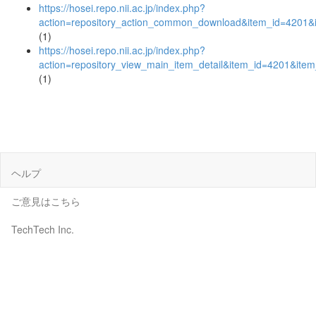
https://hosei.repo.nii.ac.jp/index.php?
action=repository_action_common_download&item_id=4201&i
(1)
https://hosei.repo.nii.ac.jp/index.php?
action=repository_view_main_item_detail&item_id=4201&it
(1)
ヘルプ
ご意見はこちら
TechTech Inc.