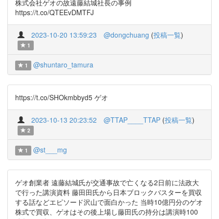
株式会社ゲオの故遠藤結城社長の事例
https://t.co/QTEEvDMTFJ
2023-10-20 13:59:23
@dongchuang
(
投稿一覧
)
1
@shuntaro_tamura
1
https://t.co/SHOkmbbyd5 ゲオ
2023-10-13 20:23:52
@TTAP____TTAP
(
投稿一覧
)
2
@st___mg
1
ゲオ創業者 遠藤結城氏が交通事故で亡くなる2日前に法政大
で行った講演資料 藤田田氏から日本ブロックバスターを買収
する話などエピソード沢山で面白かった 当時10億円分のゲオ
株式で買収、ゲオはその後上場し藤田氏の持分は講演時100