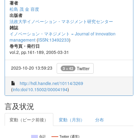
著者
松島 茂
金 容度
出版者
法政大学イノベーション・マネジメント研究センター
雑誌
イノベーション・マネジメント = Journal of innovation
management
(
ISSN:13492233
)
巻号頁・発行日
vol.2, pp.161-189, 2005-03-31
2023-10-20 13:59:23
Twitter
3 + 42
http://hdl.handle.net/10114/3269
(
info:doi/10.15002/00004194
)
言及状況
変動（ピーク前後）
変動（月別）
分布
合計
Twitter (通常)