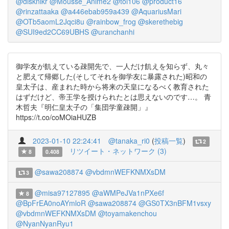
@disknikr
@Mousse_Anime2
@toi106
@product16
@rinzattaaka
@a446ebab959a439
@AquariusMari
@OTb5aomL2Jqci8u
@rainbow_frog
@skerethebig
@SUI9ed2CC69UBHS
@uranchanhi
御学友が飢えている疎開先で、一人だけ飢えを知らず、丸々
と肥えて帰郷した(そしてそれを御学友に暴露された)昭和の
皇太子は、産まれた時から将来の天皇になるべく教育された
はずだけど、帝王学を授けられたとは思えないのです…。 青
木哲夫『明仁皇太子の「集団学童疎開」』
https://t.co/coMOiaHUZB
2023-01-10 22:24:41
@tanaka_ri0
(
投稿一覧
)
2
リツイート・ネットワーク (3)
8
0.408
@sawa208874
@vbdmnWEFKNMXsDM
3
@misa97127895
@aWMPeJVa1nPXe6f
8
@BpFrEA0noAYmloR
@sawa208874
@GS0TX3nBFM1vsxy
@vbdmnWEFKNMXsDM
@toyamakenchou
@NyanNyanRyu1