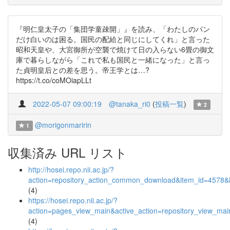
『明仁皇太子の「集団学童疎開」』を読み、「わたしのパン
だけ白いのは困る。国民の配給と同じにしてくれ」と言った
昭和天皇や、大宮御所が空襲で焼けて日の入らない6畳の御文
庫で暮らしながら「これで私も国民と一緒になった」と言っ
た貞明皇后との差を思う。帝王学とは…?
https://t.co/coMOiapLLt
2022-05-07 09:00:19
@tanaka_ri0
(
投稿一覧
)
2
@morigonmaririn
1
収集済み URL リスト
http://hosei.repo.nii.ac.jp/?
action=repository_action_common_download&item_id=4578&i
(4)
https://hosei.repo.nii.ac.jp/?
action=pages_view_main&active_action=repository_view_ma
(4)