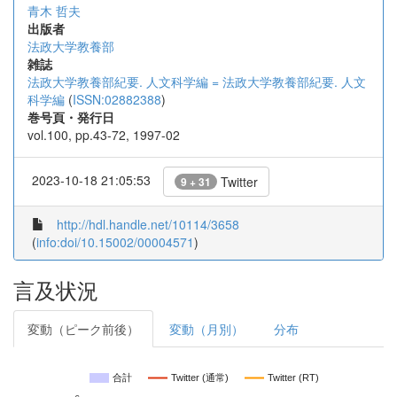
青木 哲夫
出版者
法政大学教養部
雑誌
法政大学教養部紀要. 人文科学編 = 法政大学教養部紀要. 人文
科学編
(
ISSN:02882388
)
巻号頁・発行日
vol.100, pp.43-72, 1997-02
2023-10-18 21:05:53
Twitter
9 + 31
http://hdl.handle.net/10114/3658
(
info:doi/10.15002/00004571
)
言及状況
変動（ピーク前後）
変動（月別）
分布
合計
Twitter (通常)
Twitter (RT)