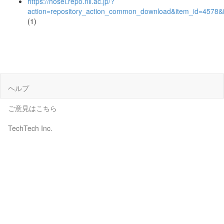
https://hosei.repo.nii.ac.jp/?
action=repository_action_common_download&item_id=4578&i
(1)
ヘルプ
ご意見はこちら
TechTech Inc.