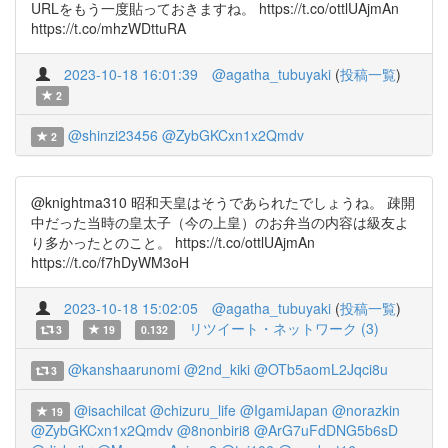
URLをもう一度貼っておきますね。 https://t.co/ottlUAjmAn
https://t.co/mhzWDttuRA
2023-10-18 16:01:39
@agatha_tubuyaki
(
投稿一覧
)
2
@shinzi23456
@ZybGKCxn1x2Qmdv
2
@knightma310 昭和天皇はそうであられたでしょうね。 疎開
中だった当時の皇太子（今の上皇）のお弁当の内容は級友よ
り多かったとのこと。 https://t.co/ottlUAjmAn
https://t.co/f7hDyWM3oH
2023-10-18 15:02:05
@agatha_tubuyaki
(
投稿一覧
)
リツイート・ネットワーク (3)
3
19
0.132
@kanshaarunomi
@2nd_kiki
@OTb5aomL2Jqci8u
3
@isachilcat
@chizuru_life
@IgamiJapan
@norazkin
19
@ZybGKCxn1x2Qmdv
@8nonbiri8
@ArG7uFdDNG5b6sD