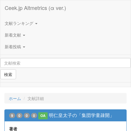
Ceek.jp Altmetrics (α ver.)
文献ランキング
新着文献
新着投稿
検索
ホーム
文献詳細
明仁皇太子の「集団学童疎開」
9
0
0
0
OA
著者