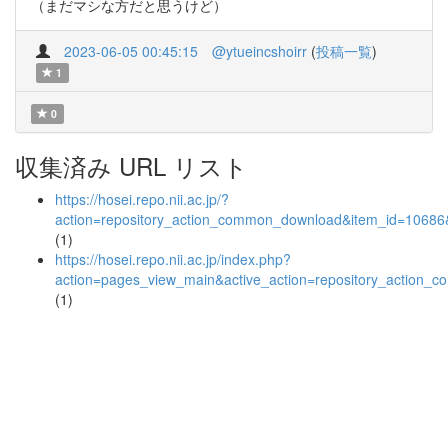
（まだマシな方だと思うけど）
2023-06-05 00:45:15
@ytueincshoirr
(
投稿一覧
)
1
0
収集済み URL リスト
https://hosei.repo.nii.ac.jp/?
action=repository_action_common_download&item_id=10686&
(1)
https://hosei.repo.nii.ac.jp/index.php?
action=pages_view_main&active_action=repository_action_
(1)