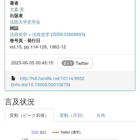
著者
大森 実
出版者
法政大学史学会
雑誌
法政史学 = 法政史学
(
ISSN:03868893
)
巻号頁・発行日
vol.15, pp.114-126, 1962-12
2023-06-05 00:45:15
Twitter
2 + 1
http://hdl.handle.net/10114/9932
(
info:doi/10.15002/00010679
)
言及状況
変動（ピーク前後）
変動（月別）
分布
合計
Twitter (通常)
1.00