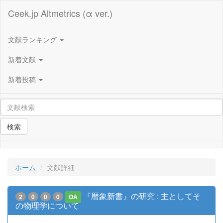
Ceek.jp Altmetrics (α ver.)
文献ランキング
新着文献
新着投稿
検索
ホーム
文献詳細
『暦象新書』の研究 : 主としてそ
2
0
0
0
OA
の物理学について