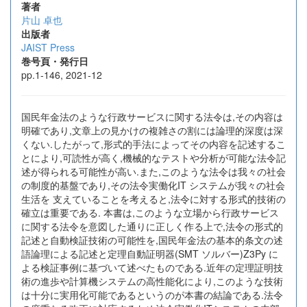
著者
片山 卓也
出版者
JAIST Press
巻号頁・発行日
pp.1-146, 2021-12
国民年金法のような行政サービスに関する法令は,その内容は
明確であり,文章上の見かけの複雑さの割には論理的深度は深
くない.したがって,形式的手法によってその内容を記述するこ
とにより,可読性が高く,機械的なテストや分析が可能な法令記
述が得られる可能性が高い.また,このような法令は我々の社会
の制度的基盤であり,その法令実働化IT システムが我々の社会
生活を 支えていることを考えると,法令に対する形式的技術の
確立は重要である. 本書は,このような立場から行政サービス
に関する法令を意図した通りに正しく作る上で,法令の形式的
記述と自動検証技術の可能性を,国民年金法の基本的条文の述
語論理による記述と定理自動証明器(SMT ソルバー)Z3Py に
よる検証事例に基づいて述べたものである.近年の定理証明技
術の進歩や計算機システムの高性能化により,このような技術
は十分に実用化可能であるというのが本書の結論である.法令