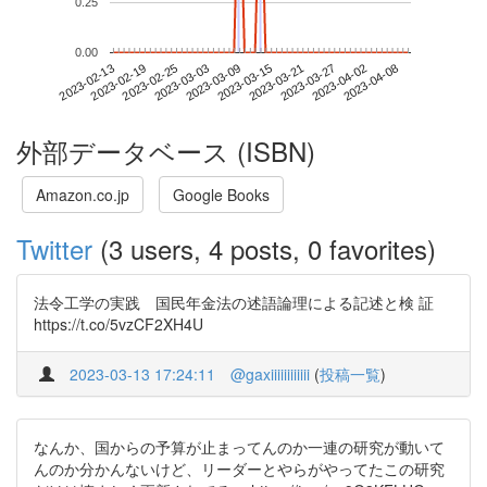
0.25
0.00
2023-04-02
2023-02-13
2023-03-03
2023-03-21
2023-04-08
2023-02-19
2023-03-09
2023-03-27
2023-02-25
2023-03-15
外部データベース (ISBN)
Amazon.co.jp
Google Books
Twitter
(3 users, 4 posts, 0 favorites)
法令工学の実践 国民年金法の述語論理による記述と検 証
https://t.co/5vzCF2XH4U
2023-03-13 17:24:11
@gaxiiiiiiiiiiii
(
投稿一覧
)
なんか、国からの予算が止まってんのか一連の研究が動いて
んのか分かんないけど、リーダーとやらがやってたこの研究