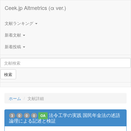
Ceek.jp Altmetrics (α ver.)
文献ランキング
新着文献
新着投稿
検索
ホーム
文献詳細
法令工学の実践 国民年金法の述語
3
0
0
0
OA
論理による記述と検証