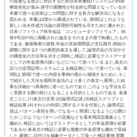
の度重なる改正に対応するため法令実働化ITシステムの内部
構造劣化が進み,保守の困難性が社会的な問題となっているが,
本書で述べる技術はこの問題に対する有力な解決法になると
思われる. 本書は2部から構成されている. 第I部はこのような
新しい法令作成方法論の原理的可能性を示すために書かれた,
日本ソフトウェア科学会誌「コンピュータソフトウェア」36
巻3号(2019)に掲載された論文をそのままの形で転載したもの
である. 被保険者の資格,年金の支給期間及び支払期月,併給の
調整に関する3 つの典型的条文を通して,論理式化の方法やそ
の構造化の方法等を示すと同時に,検証に必要なテストデータ
としての年金原簿の扱いなどについて述べている.また,条文の
誤りの定理証明システムによる検証例について述べている. 第
II部は,第I部で述べた内容を事例の面から補強するために,そこ
で紹介した方法を国民年金法のより多くの条文へ適用した結
果を詳細かつ具体的に述べたものであり,このような手法を広
く実践する際の助けとなることを目的としたものである. 各条
文ごとに,(1)条文の文章,(2)論理式記述,(3)検証スクリプトと
検証結果,(4)それらの内容に関するメモを付加した.論理式記
述は,パターン表現を用いてなるべく簡潔になるように心懸け
たが,このようなパターンの定義などを基本用語定義集として
纏めた.検証においてはテストデータとしての年金原簿が必要
であるが,各条文の検証に必要な複数の年金原簿も纏めて収録
した.最後に,日付けを抽象データとして扱った検証事例,実際