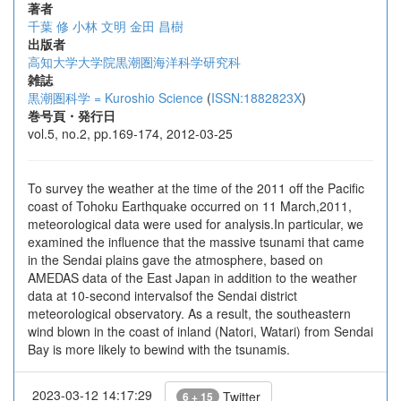
著者
千葉 修
小林 文明
金田 昌樹
出版者
高知大学大学院黒潮圏海洋科学研究科
雑誌
黒潮圏科学 = Kuroshio Science
(
ISSN:1882823X
)
巻号頁・発行日
vol.5, no.2, pp.169-174, 2012-03-25
To survey the weather at the time of the 2011 off the Pacific
coast of Tohoku Earthquake occurred on 11 March,2011,
meteorological data were used for analysis.In particular, we
examined the influence that the massive tsunami that came
in the Sendai plains gave the atmosphere, based on
AMEDAS data of the East Japan in addition to the weather
data at 10-second intervalsof the Sendai district
meteorological observatory. As a result, the southeastern
wind blown in the coast of inland (Natori, Watari) from Sendai
Bay is more likely to bewind with the tsunamis.
2023-03-12 14:17:29
Twitter
6 + 15