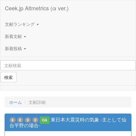
Ceek.jp Altmetrics (α ver.)
文献ランキング
新着文献
新着投稿
検索
ホーム
文献詳細
東日本大震災時の気象 -主として仙
6
0
0
0
OA
台平野の場合-