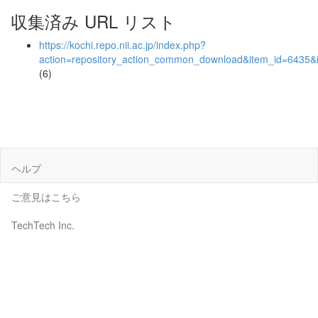
収集済み URL リスト
https://kochi.repo.nii.ac.jp/index.php?
action=repository_action_common_download&item_id=6435&i
(6)
ヘルプ
ご意見はこちら
TechTech Inc.