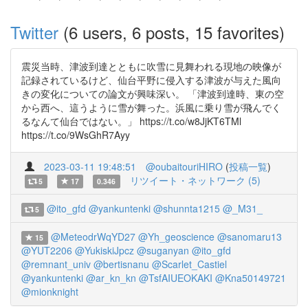
Twitter
(6 users, 6 posts, 15 favorites)
震災当時、津波到達とともに吹雪に見舞われる現地の映像が
記録されているけど、仙台平野に侵入する津波が与えた風向
きの変化についての論文が興味深い。 「津波到達時、東の空
から西へ、這うように雪が舞った。浜風に乗り雪が飛んでく
るなんて仙台ではない。」 https://t.co/w8JjKT6TMl
https://t.co/9WsGhR7Ayy
2023-03-11 19:48:51
@oubaitouriHIRO
(
投稿一覧
)
リツイート・ネットワーク (5)
5
17
0.346
@ito_gfd
@yankuntenki
@shunnta1215
@_M31_
5
@MeteodrWqYD27
@Yh_geoscience
@sanomaru13
15
@YUT2206
@YukiskiJpcz
@suganyan
@ito_gfd
@remnant_univ
@bertisnanu
@Scarlet_Castiel
@yankuntenki
@ar_kn_kn
@TsfAIUEOKAKI
@Kna50149721
@mionknight