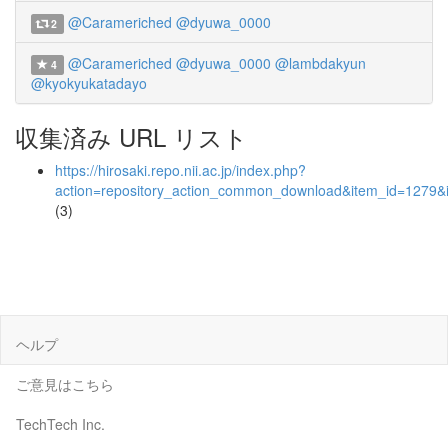
@Carameriched
@dyuwa_0000
2
@Carameriched
@dyuwa_0000
@lambdakyun
4
@kyokyukatadayo
収集済み URL リスト
https://hirosaki.repo.nii.ac.jp/index.php?
action=repository_action_common_download&item_id=1279&i
(3)
ヘルプ
ご意見はこちら
TechTech Inc.