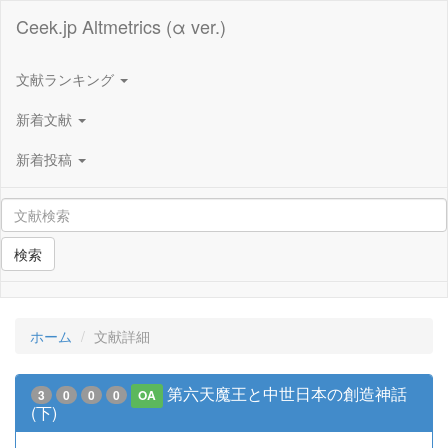
Ceek.jp Altmetrics (α ver.)
文献ランキング
新着文献
新着投稿
検索
ホーム
文献詳細
第六天魔王と中世日本の創造神話
3
0
0
0
OA
(下)