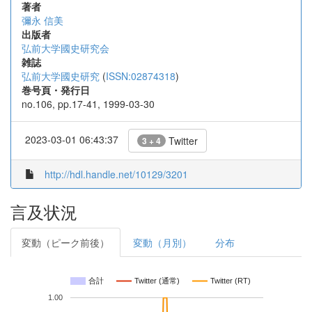
著者
彌永 信美
出版者
弘前大学國史研究会
雑誌
弘前大学國史研究
(
ISSN:02874318
)
巻号頁・発行日
no.106, pp.17-41, 1999-03-30
2023-03-01 06:43:37
Twitter
3 + 4
http://hdl.handle.net/10129/3201
言及状況
変動（ピーク前後）
変動（月別）
分布
合計
Twitter (通常)
Twitter (RT)
1.00