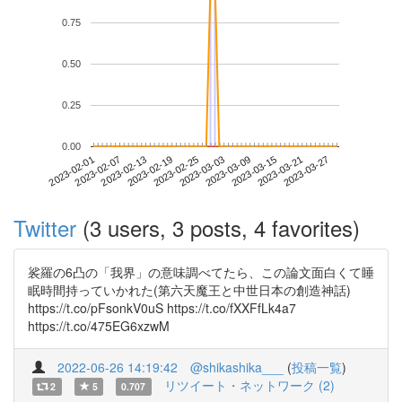
0.75
0.50
0.25
0.00
2023-03-21
2023-02-01
2023-02-19
2023-03-09
2023-03-27
2023-02-07
2023-02-25
2023-03-15
2023-02-13
2023-03-03
Twitter
(3 users, 3 posts, 4 favorites)
裟羅の6凸の「我界」の意味調べてたら、この論文面白くて睡
眠時間持っていかれた(第六天魔王と中世日本の創造神話)
https://t.co/pFsonkV0uS https://t.co/fXXFfLk4a7
https://t.co/475EG6xzwM
2022-06-26 14:19:42
@shikashika___
(
投稿一覧
)
リツイート・ネットワーク (2)
2
5
0.707