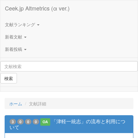
Ceek.jp Altmetrics (α ver.)
文献ランキング
新着文献
新着投稿
検索
ホーム
文献詳細
「津軽一統志」の流布と利用につ
3
0
0
0
OA
いて