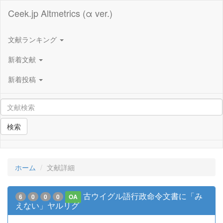
Ceek.jp Altmetrics (α ver.)
文献ランキング
新着文献
新着投稿
検索
ホーム
文献詳細
古ウイグル語行政命令文書に「み
6
0
0
0
OA
えない」ヤルリグ