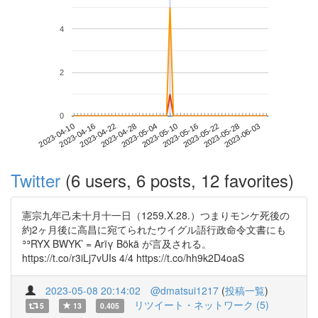
4
2
0
2023-05-28
2023-04-10
2023-04-28
2023-05-16
2023-06-03
2023-04-16
2023-05-04
2023-05-22
2023-04-22
2023-05-10
Twitter
(6 users, 6 posts, 12 favorites)
憲宗九年己未十月十一日（1259.X.28.）つまりモンケ死後の
約2ヶ月後に高昌に宛てられたウイグル語行政命令文書にも
ʾʾRYX BWYK’ = Arïγ Bökä が言及される。
https://t.co/r3iLj7vUIs 4/4 https://t.co/hh9k2D4oaS
2023-05-08 20:14:02
@dmatsui1217
(
投稿一覧
)
リツイート・ネットワーク (5)
5
13
0.405