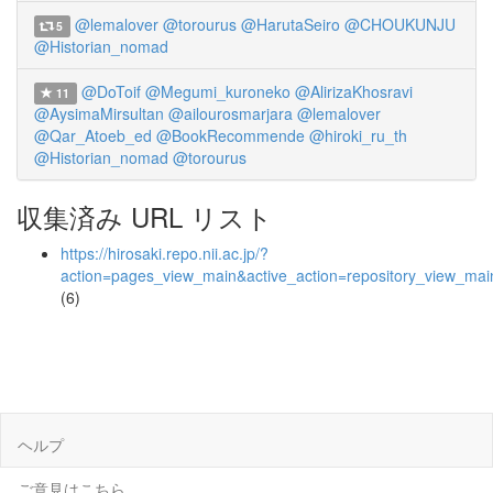
@lemalover
@torourus
@HarutaSeiro
@CHOUKUNJU
5
@Historian_nomad
@DoToif
@Megumi_kuroneko
@AlirizaKhosravi
11
@AysimaMirsultan
@ailourosmarjara
@lemalover
@Qar_Atoeb_ed
@BookRecommende
@hiroki_ru_th
@Historian_nomad
@torourus
収集済み URL リスト
https://hirosaki.repo.nii.ac.jp/?
action=pages_view_main&active_action=repository_view_ma
(6)
ヘルプ
ご意見はこちら