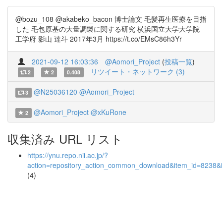
@bozu_108 @akabeko_bacon 博士論文 毛髪再生医療を目指
した 毛包原基の大量調製に関する研究 横浜国立大学大学院
工学府 影山 達斗 2017年3月 https://t.co/EMsC86h3Yr
2021-09-12 16:03:36
@Aomori_Project
(
投稿一覧
)
リツイート・ネットワーク (3)
2
2
0.408
@N25036120
@Aomori_Project
3
@Aomori_Project
@xKuRone
2
収集済み URL リスト
https://ynu.repo.nii.ac.jp/?
action=repository_action_common_download&item_id=8238&i
(4)