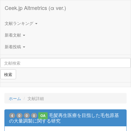
Ceek.jp Altmetrics (α ver.)
文献ランキング
新着文献
新着投稿
検索
ホーム
文献詳細
毛髪再生医療を目指した毛包原基
4
0
0
0
OA
の大量調製に関する研究