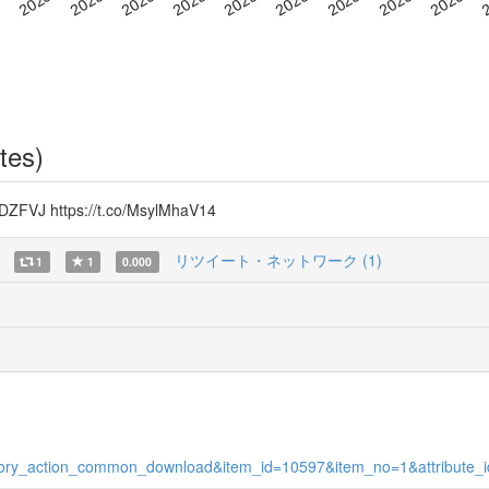
tes)
 https://t.co/MsylMhaV14
リツイート・ネットワーク (1)
1
1
0.000
itory_action_common_download&item_id=10597&item_no=1&attribute_