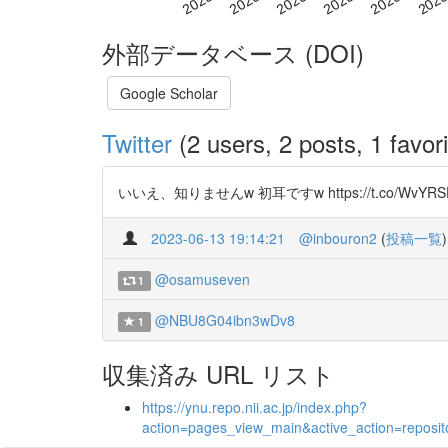
外部データベース (DOI)
Google Scholar
Twitter
(2 users, 2 posts, 1 favori
いいえ、知りませんw 初耳ですw https://t.co/WvYRSDZFVJ
2023-06-13 19:14:21
@inbouron2
(
投稿一覧
)
@osamuseven
1
@NBU8G04ibn3wDv8
1
収集済み URL リスト
https://ynu.repo.nii.ac.jp/index.php?
action=pages_view_main&active_action=repos