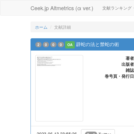
Ceek.jp Altmetrics (α ver.)
文献ランキング
ホーム
文献詳細
辟蛇の法と禁蛇の術
2
0
0
0
OA
著者
出版者
雑誌
巻号頁・発行日
2023-06-13 23:55:26