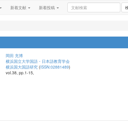
新着文献
新着投稿
岡田 充博
横浜国立大学国語・日本語教育学会
横浜国大国語研究
(
ISSN:02881489
)
vol.38, pp.1-15,