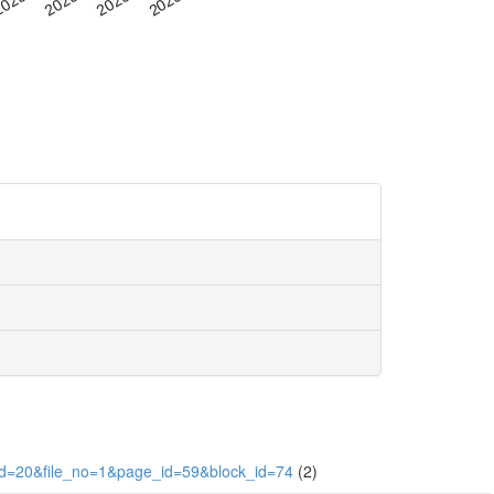
id=20&file_no=1&page_id=59&block_id=74
(2)