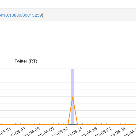
doi/10.18880/00013259
)
Twitter (RT)
2023-06-21
2023-06-24
2023-06
-05-31
2
2023-06-03
2023-06-06
2023-06-09
2023-06-12
2023-06-15
2023-06-18