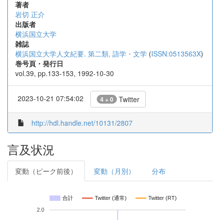
著者
岩切 正介
出版者
横浜国立大学
雑誌
横浜国立大学人文紀要. 第二類, 語学・文学
(
ISSN:0513563X
)
巻号頁・発行日
vol.39, pp.133-153, 1992-10-30
2023-10-21 07:54:02
Twitter
4 + 0
http://hdl.handle.net/10131/2807
言及状況
変動（ピーク前後）
変動（月別）
分布
合計
Twitter (通常)
Twitter (RT)
2.0