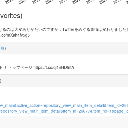
vorites)
るのは大変ありがたいのですが，Twitterをめぐる事情は変わりま
/mXah4fv5g5
一覧
)
ージ https://t.co/qj1nHDfntA
)
s_view_main&active_action=repository_view_main_item_detail&item_id
tion=repository_view_main_item_detail&item_id=26677&item_no=1&page_