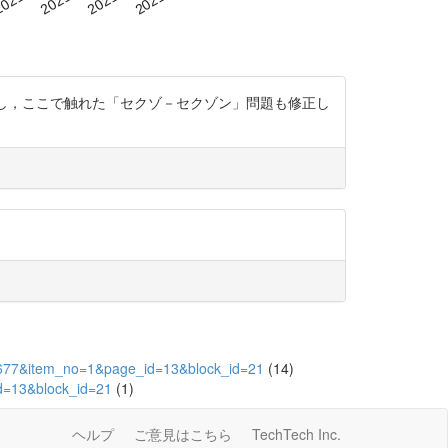
したし，ここで触れた「セクゾ－セクゾン」問題も修正し
=26677&item_no=1&page_id=13&block_id=21
(14)
id=13&block_id=21
(1)
ヘルプ
ご意見はこちら
TechTech Inc.