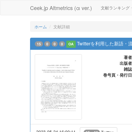
Ceek.jp Altmetrics (α ver.)
文献ランキング
ホーム
文献詳細
Twitterを利用した新語
15
0
0
0
OA
著者
出版者
雑誌
巻号頁・発行日
2023-05-24 16:00:11