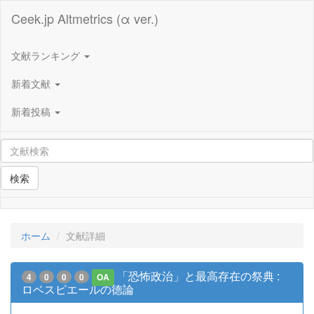
Ceek.jp Altmetrics (α ver.)
文献ランキング
新着文献
新着投稿
検索
ホーム
文献詳細
「恐怖政治」と最高存在の祭典 :
4
0
0
0
OA
ロベスピエールの徳論