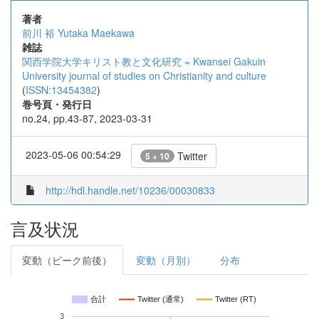
著者
前川 裕
Yutaka Maekawa
雑誌
関西学院大学キリスト教と文化研究 = Kwansei Gakuin
University journal of studies on Christianity and culture
(
ISSN:13454382
)
巻号頁・発行日
no.24, pp.43-87, 2023-03-31
2023-05-06 00:54:29
Twitter
5 + 10
http://hdl.handle.net/10236/00030833
言及状況
変動（ピーク前後）
変動（月別）
分布
合計
Twitter (通常)
Twitter (RT)
3