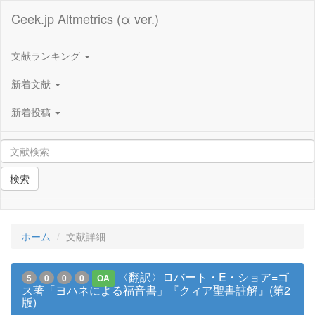
Ceek.jp Altmetrics (α ver.)
文献ランキング
新着文献
新着投稿
検索
ホーム
文献詳細
〈翻訳〉ロバート・E・ショア=ゴ
5
0
0
0
OA
ス著「ヨハネによる福音書」『クィア聖書註解』(第2
版)