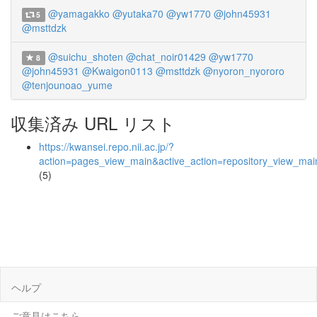
@yamagakko
@yutaka70
@yw1770
@john45931
5
@msttdzk
@suichu_shoten
@chat_noir01429
@yw1770
8
@john45931
@Kwaigon0113
@msttdzk
@nyoron_nyororo
@tenjounoao_yume
収集済み URL リスト
https://kwansei.repo.nii.ac.jp/?
action=pages_view_main&active_action=repository_view_ma
(5)
ヘルプ
ご意見はこちら